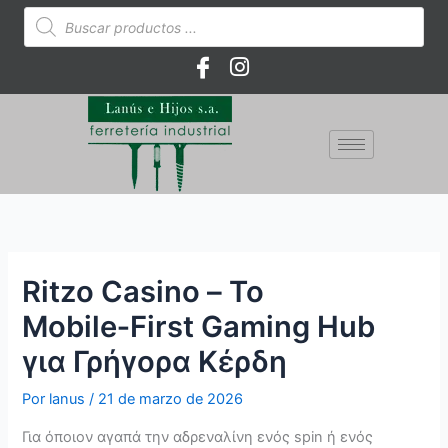
Ir
Búsqueda
de
al
productos
contenido
Ritzo Casino – Το
Mobile‑First Gaming Hub
για Γρήγορα Κέρδη
Por
lanus
/
21 de marzo de 2026
Για όποιον αγαπά την αδρεναλίνη ενός spin ή ενός