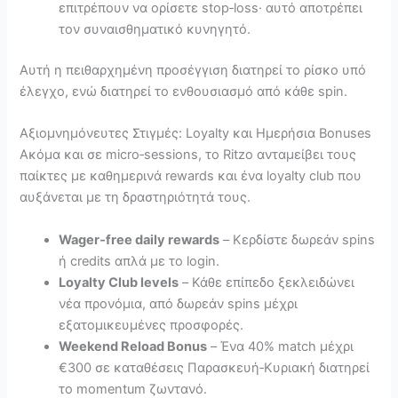
επιτρέπουν να ορίσετε stop‑loss· αυτό αποτρέπει
τον συναισθηματικό κυνηγητό.
Αυτή η πειθαρχημένη προσέγγιση διατηρεί το ρίσκο υπό
έλεγχο, ενώ διατηρεί το ενθουσιασμό από κάθε spin.
Αξιομνημόνευτες Στιγμές: Loyalty και Ημερήσια Bonuses
Ακόμα και σε micro‑sessions, το Ritzo ανταμείβει τους
παίκτες με καθημερινά rewards και ένα loyalty club που
αυξάνεται με τη δραστηριότητά τους.
Wager‑free daily rewards
– Κερδίστε δωρεάν spins
ή credits απλά με το login.
Loyalty Club levels
– Κάθε επίπεδο ξεκλειδώνει
νέα προνόμια, από δωρεάν spins μέχρι
εξατομικευμένες προσφορές.
Weekend Reload Bonus
– Ένα 40% match μέχρι
€300 σε καταθέσεις Παρασκευή‑Κυριακή διατηρεί
το momentum ζωντανό.