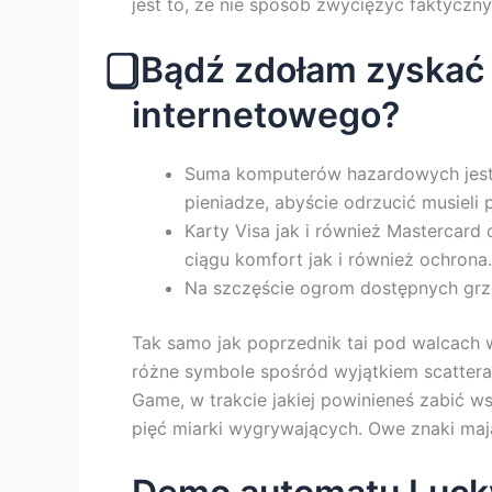
jest to, że nie sposób zwyciężyć faktyczny
⃣ Bądź zdołam zyskać
internetowego?
Suma komputerów hazardowych jest 
pieniadze, abyście odrzucić musieli
Karty Visa jak i również Mastercar
ciągu komfort jak i również ochrona.
Na szczęście ogrom dostępnych grze
Tak samo jak poprzednik tai pod walcach wa
różne symbole spośród wyjątkiem scattera
Game, w trakcie jakiej powinieneś zabić w
pięć miarki wygrywających. Owe znaki ma