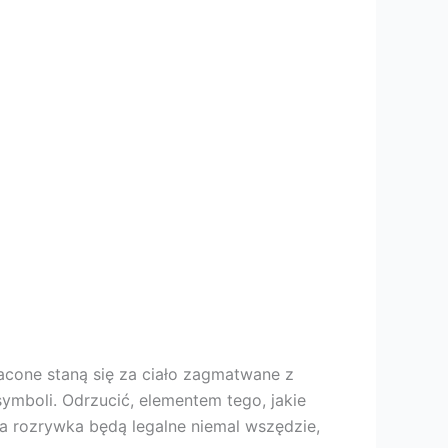
cone staną się za ciało zagmatwane z
symboli.
Odrzucić, elementem tego, jakie
a rozrywka będą legalne niemal wszędzie,