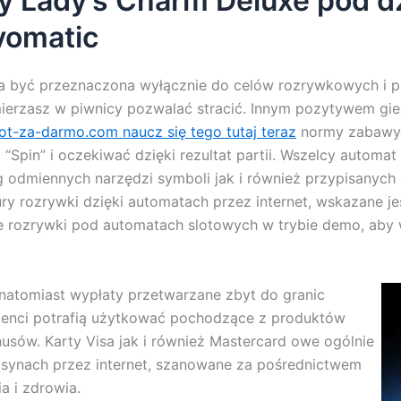
 Lady’s Charm Deluxe pod dz
vomatic
a być przeznaczona wyłącznie do celów rozrywkowych i pr
amierzasz w piwnicy pozwalać stracić. Innym pozytywem gi
hot-za-darmo.com naucz się tego tutaj teraz
normy zabawy. 
o “Spin” i oczekiwać dzięki rezultat partii. Wszelcy auto
ng odmiennych narzędzi symboli jak i również przypisanych
ry rozrywki dzięki automatach przez internet, wskazane j
e rozrywki pod automatach slotowych w trybie demo, aby 
, natomiast wypłaty przetwarzane zbyt do granic
umenci potrafią użytkować pochodzące z produktów
usów. Karty Visa jak i również Mastercard owe ogólnie
kasynach przez internet, szanowane za pośrednictwem
a i zdrowia.