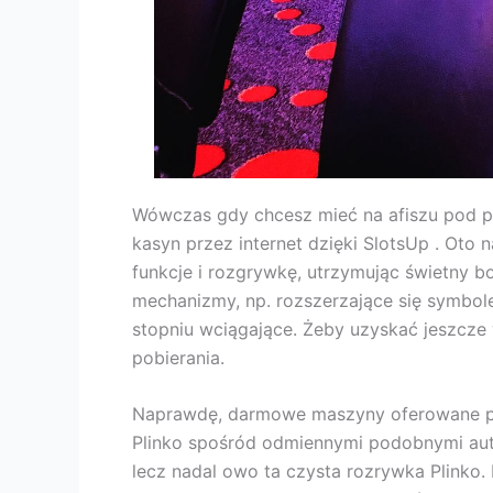
Wówczas gdy chcesz mieć na afiszu pod p
kasyn przez internet dzięki SlotsUp . Oto
funkcje i rozgrywkę, utrzymując świetny 
mechanizmy, np. rozszerzające się symbole
stopniu wciągające. Żeby uzyskać jeszcze 
pobierania.
Naprawdę, darmowe maszyny oferowane pod 
Plinko spośród odmiennymi podobnymi autom
lecz nadal owo ta czysta rozrywka Plinko