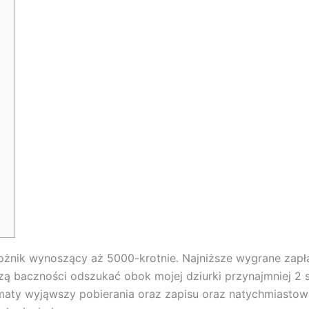
nik wynoszący aż 5000-krotnie. Najniższe wygrane zapła
ą baczności odszukać obok mojej dziurki przynajmniej 2 
aty wyjąwszy pobierania oraz zapisu oraz natychmiastow