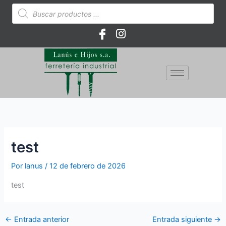
Ir
Búsqueda
de
al
productos
contenido
test
Por
lanus
/
12 de febrero de 2026
test
←
Entrada anterior
Entrada siguiente
→