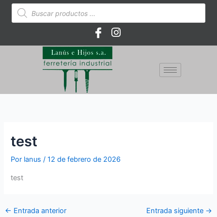
Ir
Búsqueda
de
al
productos
contenido
test
Por
lanus
/
12 de febrero de 2026
test
←
Entrada anterior
Entrada siguiente
→