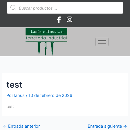
Ir
Búsqueda
de
al
productos
contenido
test
Por
lanus
/
10 de febrero de 2026
test
←
Entrada anterior
Entrada siguiente
→