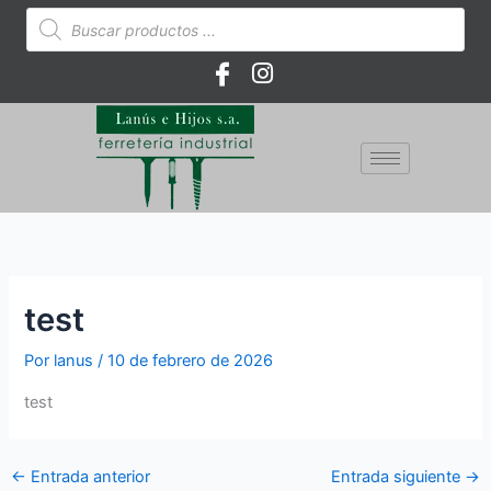
Ir
Búsqueda
de
al
productos
contenido
test
Por
lanus
/
10 de febrero de 2026
test
←
Entrada anterior
Entrada siguiente
→