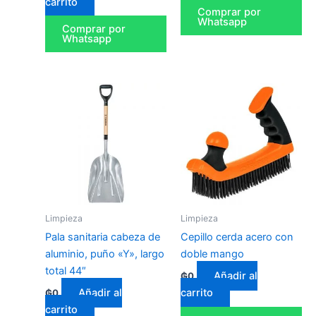
carrito
Comprar por
Whatsapp
Comprar por
Whatsapp
Limpieza
Limpieza
Pala sanitaria cabeza de
Cepillo cerda acero con
aluminio, puño «Y», largo
doble mango
total 44″
Añadir al
₲
0
Añadir al
carrito
₲
0
carrito