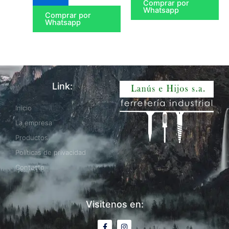
Comprar por
Whatsapp
Comprar por
Whatsapp
Link:
Inicio
La empresa
Productos
Políticas de privacidad
Contacto
Visitenos en:
F
I