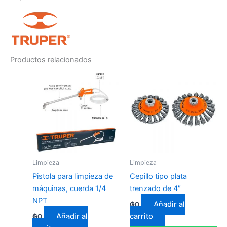
Productos relacionados
Limpieza
Limpieza
Pistola para limpieza de
Cepillo tipo plata
máquinas, cuerda 1/4
trenzado de 4″
NPT
Añadir al
₲
0
Añadir al
carrito
₲
0