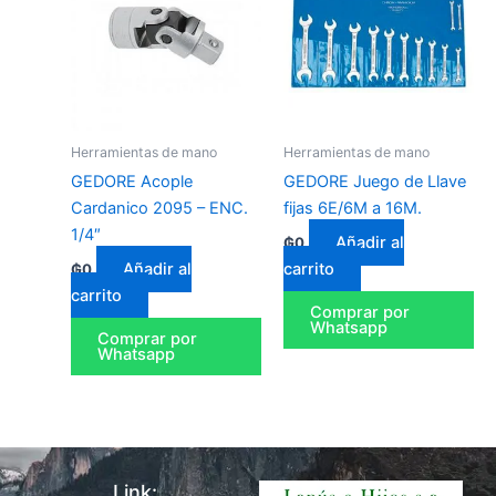
Herramientas de mano
Herramientas de mano
GEDORE Acople
GEDORE Juego de Llave
Cardanico 2095 – ENC.
fijas 6E/6M a 16M.
1/4″
Añadir al
₲
0
Añadir al
carrito
₲
0
carrito
Comprar por
Whatsapp
Comprar por
Whatsapp
Link: