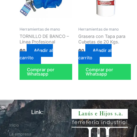
Herramientas de mano
Herramientas de mano
TORNILLO DE BANCO –
Grasera con Tapa para
Línea Profesional
Cubetas de 20 Kgs.
Añadir al
Añadir al
₲
0
₲
0
carrito
carrito
Comprar por
Comprar por
Whatsapp
Whatsapp
Link:
Inicio
La empresa