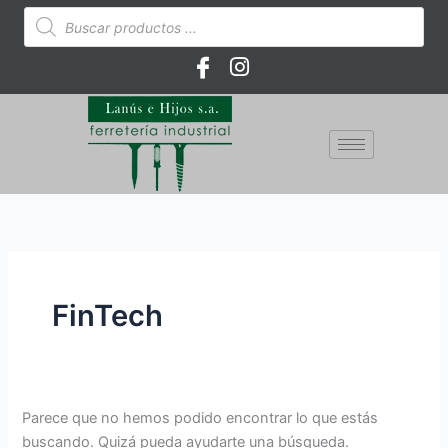
Ir
Buscar
Búsqueda
de
al
por:
productos
contenido
FinTech
Parece que no hemos podido encontrar lo que estás
buscando. Quizá pueda ayudarte una búsqueda.