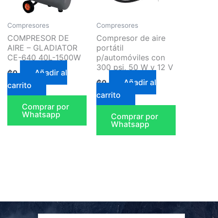
Compresores
Compresores
COMPRESOR DE
Compresor de aire
AIRE – GLADIATOR
portátil
CE-640 40L-1500W
p/automóviles con
300 psi, 50 W y 12 V
Añadir al
₲
0
Añadir al
₲
0
carrito
carrito
Comprar por
Whatsapp
Comprar por
Whatsapp