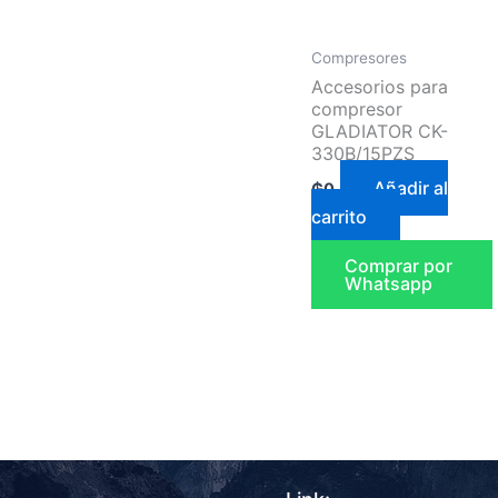
Compresores
Accesorios para
compresor
GLADIATOR CK-
330B/15PZS
Añadir al
₲
0
carrito
Comprar por
Whatsapp