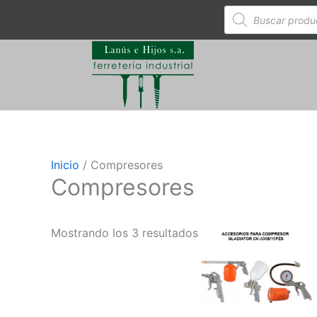
Ir
Búsqueda
de
al
productos
contenido
Inicio
/ Compresores
Compresores
Mostrando los 3 resultados