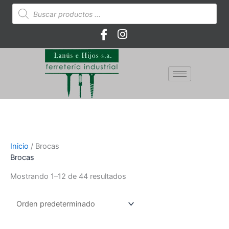
Ir
Búsqueda
de
al
productos
contenido
Inicio
/ Brocas
Brocas
Mostrando 1–12 de 44 resultados