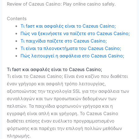
Review of Cazeus Casino: Play online casino safely.
Contents
Τι faστ και ασφαλές είναι το Cazeus Casino;
Πώς να ξεκινήσετε να παίζετε στο Cazeus Casino;
Τι παιχνίδια παίζετε στο Cazeus Casino;
Τι είναι τα πλεονεκτήματα του Cazeus Casino;
Πώς λειτουργεί η ασφάλεια στο Cazeus Casino;
Τι faστ και ασφαλές είναι το Cazeus Casino;
Τι είναι το Cazeus Casino; Είναι ένα καζίνο που διαθέτει
έναν γρήγορο και ασφαλή τρόπο λειτουργίας,
αξιοποιώντας την τεχνολογία SSL για την ασφάλεια των
συναλλαγών και των προσωπικών δεδομένων των
πελατών. Τα παιχνίδια φορτωνούν γρήγορα και η
εγγραφή είναι απλή και γρήγορη. Το Cazeus Casino
διαθέτει επίσης έναν ευέλικτο προγραμματισμένο
φόρτωσης και παρέχει την επιλογή πολλών μεθόδων
πληρωμής.