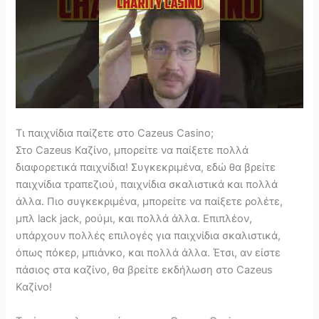
Τι παιχνίδια παίζετε στο Cazeus Casino;
Στο Cazeus Καζίνο, μπορείτε να παίξετε πολλά
διαφορετικά παιχνίδια! Συγκεκριμένα, εδώ θα βρείτε
παιχνίδια τραπεζιού, παιχνίδια σκαλιστικά και πολλά
άλλα. Πιο συγκεκριμένα, μπορείτε να παίξετε ρολέτε,
μπλ lack jack, ρούμι, και πολλά άλλα. Επιπλέον,
υπάρχουν πολλές επιλογές για παιχνίδια σκαλιστικά,
όπως πόκερ, μπιάνκο, και πολλά άλλα. Έτσι, αν είστε
πάσιος στα καζίνο, θα βρείτε εκδήλωση στο Cazeus
Καζίνο!