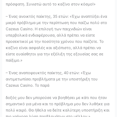
πρόσφατη. Συνιστώ αυτό το καζίνο στον κόσμο!»
– Ένας ανοικτός παίκτης, 35 ετών: «Έχω αναπτύξει ένα
μικρό πρόβλημα με την περίπτωση που παίζω πολύ στο
Cazeus Casino. Η επιλογή των παιχνιδιών είναι
υπερβολικά ενδιαφέρουσα, αλλά πρέπει να είστε
προσεκτικοί με την ποσότητα χρόνου που παίζετε. Το
καζίνο είναι ασφαλές και αξιόπιστο, αλλά πρέπει να
είστε ευαίσθητοι για την εξέλιξη της εξουσίας σας σε
παίξιμο.»
– Ένας αναποφευκτός παίκτης, 40 ετών: «Έχω
αντιμετωπίσει προβλήματα με την υποστήριξη του
Cazeus Casino. Το παρά
δοξός μου δεν μπορούσε να βοηθήσει με κάτι που ήταν
σημαντικό για μένα και το πρόβλημα μου δεν λυθήκε για
πολύ καιρό. Θα ήθελα να δείτε καλύτερη υποστήριξη και
πιο γρήγορη λύση προβλημάτων στο μέλλον.»