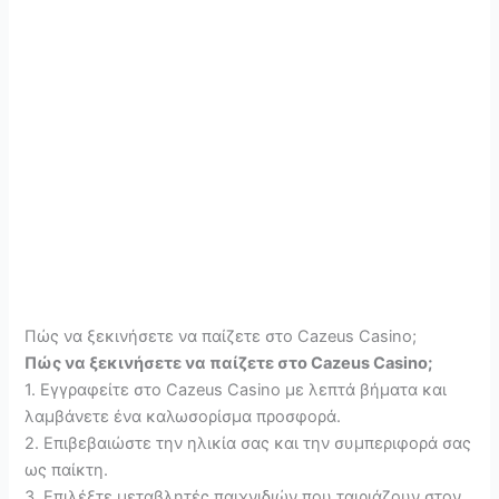
Πώς να ξεκινήσετε να παίζετε στο Cazeus Casino;
Πώς να ξεκινήσετε να παίζετε στο Cazeus Casino;
1. Εγγραφείτε στο Cazeus Casino με λεπτά βήματα και
λαμβάνετε ένα καλωσορίσμα προσφορά.
2. Επιβεβαιώστε την ηλικία σας και την συμπεριφορά σας
ως παίκτη.
3. Επιλέξτε μεταβλητές παιχνιδιών που ταιριάζουν στον