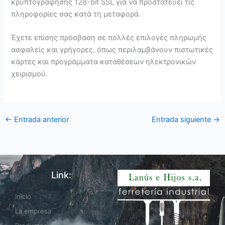
κρυπτογράφησης 128-bit SSL για να προστατεύει τις
πληροφορίες σας κατά τη μεταφορά.
Έχετε επίσης πρόσβαση σε πολλές επιλογές πληρωμής
ασφαλείς και γρήγορες, όπως περιλαμβάνουν πιστωτικές
κάρτες και προγράμματα καταθέσεων ηλεκτρονικών
χειρισμού.
←
Entrada anterior
Entrada siguiente
→
Link:
Inicio
La empresa