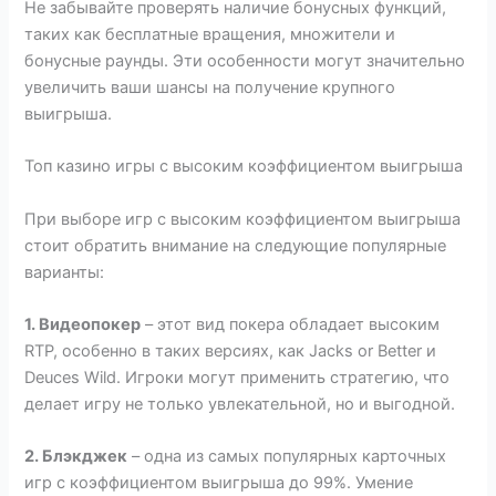
Не забывайте проверять наличие бонусных функций,
таких как бесплатные вращения, множители и
бонусные раунды. Эти особенности могут значительно
увеличить ваши шансы на получение крупного
выигрыша.
Топ казино игры с высоким коэффициентом выигрыша
При выборе игр с высоким коэффициентом выигрыша
стоит обратить внимание на следующие популярные
варианты:
1. Видеопокер
– этот вид покера обладает высоким
RTP, особенно в таких версиях, как Jacks or Better и
Deuces Wild. Игроки могут применить стратегию, что
делает игру не только увлекательной, но и выгодной.
2. Блэкджек
– одна из самых популярных карточных
игр с коэффициентом выигрыша до 99%. Умение