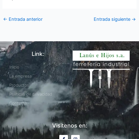
←
Entrada anterior
Entrada siguiente
→
Link:
Inicio
La empresa
Productos
Políticas de privacidad
Contacto
Visitenos en:
F
I