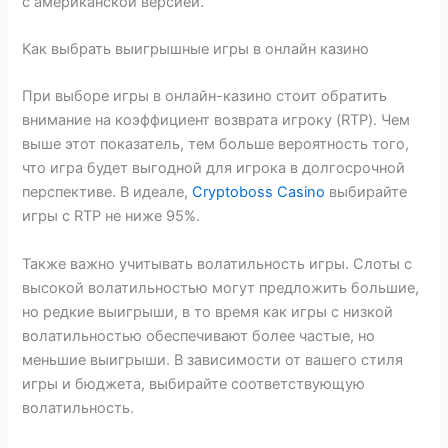
с американской версией.
Как выбрать выигрышные игры в онлайн казино
При выборе игры в онлайн-казино стоит обратить
внимание на коэффициент возврата игроку (RTP). Чем
выше этот показатель, тем больше вероятность того,
что игра будет выгодной для игрока в долгосрочной
перспективе. В идеале,
Cryptoboss Casino
выбирайте
игры с RTP не ниже 95%.
Также важно учитывать волатильность игры. Слоты с
высокой волатильностью могут предложить большие,
но редкие выигрыши, в то время как игры с низкой
волатильностью обеспечивают более частые, но
меньшие выигрыши. В зависимости от вашего стиля
игры и бюджета, выбирайте соответствующую
волатильность.