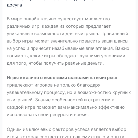
досуга
В мире онлайн-казино существует множество
различных игр, каждая из которых предлагает
уникальные возможности для выигрыша. Правильный
выбор игры может значительно повысить ваши шансы
на успех и принесет незабываемые впечатления. Важно
понимать, какие игры обладают лучшими условиями
для того, чтобы получить реальные деньги.
Игры в казино с высокими шансами на выигрыш
привлекают игроков не только благодаря
увлекательному процессу, но и возможностью крупных
выигрышей. Знание особенностей и стратегии в
каждой игре поможет вам максимально эффективно
использовать свои ресурсы и время.
Одним из ключевых факторов успеха является выбор
игры, которая соответствует вашему стилю и опыту.