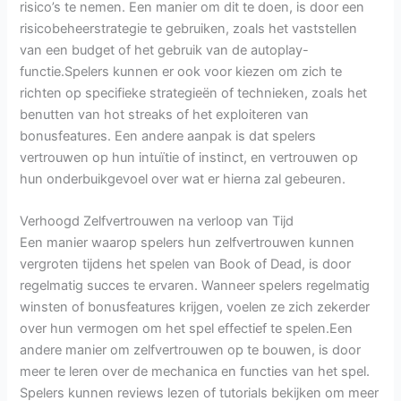
risico’s te nemen. Een manier om dit te doen, is door een
risicobeheerstrategie te gebruiken, zoals het vaststellen
van een budget of het gebruik van de autoplay-
functie.Spelers kunnen er ook voor kiezen om zich te
richten op specifieke strategieën of technieken, zoals het
benutten van hot streaks of het exploiteren van
bonusfeatures. Een andere aanpak is dat spelers
vertrouwen op hun intuïtie of instinct, en vertrouwen op
hun onderbuikgevoel over wat er hierna zal gebeuren.
Verhoogd Zelfvertrouwen na verloop van Tijd
Een manier waarop spelers hun zelfvertrouwen kunnen
vergroten tijdens het spelen van Book of Dead, is door
regelmatig succes te ervaren. Wanneer spelers regelmatig
winsten of bonusfeatures krijgen, voelen ze zich zekerder
over hun vermogen om het spel effectief te spelen.Een
andere manier om zelfvertrouwen op te bouwen, is door
meer te leren over de mechanica en functies van het spel.
Spelers kunnen reviews lezen of tutorials bekijken om meer