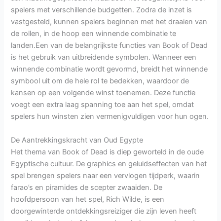
spelers met verschillende budgetten. Zodra de inzet is
vastgesteld, kunnen spelers beginnen met het draaien van
de rollen, in de hoop een winnende combinatie te
landen.Een van de belangrijkste functies van Book of Dead
is het gebruik van uitbreidende symbolen. Wanneer een
winnende combinatie wordt gevormd, breidt het winnende
symbool uit om de hele rol te bedekken, waardoor de
kansen op een volgende winst toenemen. Deze functie
voegt een extra laag spanning toe aan het spel, omdat
spelers hun winsten zien vermenigvuldigen voor hun ogen.
De Aantrekkingskracht van Oud Egypte
Het thema van Book of Dead is diep geworteld in de oude
Egyptische cultuur. De graphics en geluidseffecten van het
spel brengen spelers naar een vervlogen tijdperk, waarin
farao’s en piramides de scepter zwaaiden. De
hoofdpersoon van het spel, Rich Wilde, is een
doorgewinterde ontdekkingsreiziger die zijn leven heeft