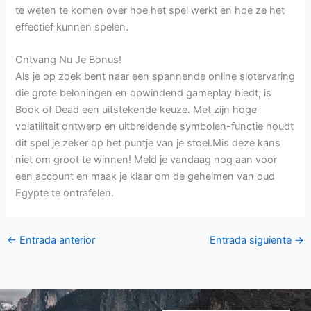
te weten te komen over hoe het spel werkt en hoe ze het
effectief kunnen spelen.
Ontvang Nu Je Bonus!
Als je op zoek bent naar een spannende online slotervaring
die grote beloningen en opwindend gameplay biedt, is
Book of Dead een uitstekende keuze. Met zijn hoge-
volatiliteit ontwerp en uitbreidende symbolen-functie houdt
dit spel je zeker op het puntje van je stoel.Mis deze kans
niet om groot te winnen! Meld je vandaag nog aan voor
een account en maak je klaar om de geheimen van oud
Egypte te ontrafelen.
←
Entrada anterior
Entrada siguiente
→