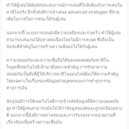
ทำให้ผู้เล่นได้สัมผัสประสบการณ์การเล่นที่ใกล้เคียงกับการเล่นใน
คาสิโนจริง อีกทั้งยังมีการนำเสนอ advanced strategies ที่ช่วย
เพิ่มโอกาสในการชนะให้กับผู้เล่น
นอกจากนี้ ระบบการเล่นยังมีความเสถียรและรวดเร็ว ทำให้ผู้เล่น
สามารถเล่นเกมได้อย่างต่อเนื่องโดยไม่มีการสะดุด ซึ่งถือเป็น
ปัจจัยที่สำคัญในการสร้างความพึงพอใจให้กับผู้เล่น
ความปลอดภัยและความเชื่อถือได้ของแพลตฟอร์มคาสิโน
ในยุคที่เทคโนโลยีเข้ามามีบทบาทสำคัญ การรักษาความ
ปลอดภัยเป็นสิ่งที่ผู้ให้บริการคาสิโนออนไลน์ต้องให้ความสำคัญ
โดยเฉพาะในเรื่องของข้อมูลส่วนบุคคลและการทำธุรกรรม
ทางการเงิน
ปัจจุบันมีการใช้เทคโนโลยีการเข้ารหัสข้อมูลที่มีความปลอดภัย
สูง ทำให้ผู้เล่นสามารถมั่นใจได้ว่าข้อมูลของตนจะถูกปกป้องอย่าง
ดี นอกจากนี้ยังมีการตรวจสอบและการรับรองจากหน่วยงานที่
เกี่ยวข้องเพื่อสร้างความเชื่อมั่น