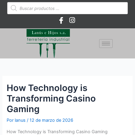
Ir
Búsqueda
de
al
productos
contenido
How Technology is
Transforming Casino
Gaming
Por
lanus
/
12 de marzo de 2026
How Technology is Transforming Casino Gaming