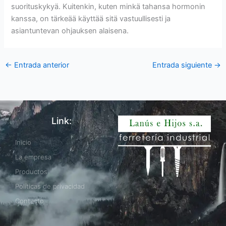
suorituskykyä. Kuitenkin, kuten minkä tahansa hormonin
kanssa, on tärkeää käyttää sitä vastuullisesti ja
asiantuntevan ohjauksen alaisena.
←
Entrada anterior
Entrada siguiente
→
Link:
Inicio
La empresa
Productos
Políticas de privacidad
Contacto