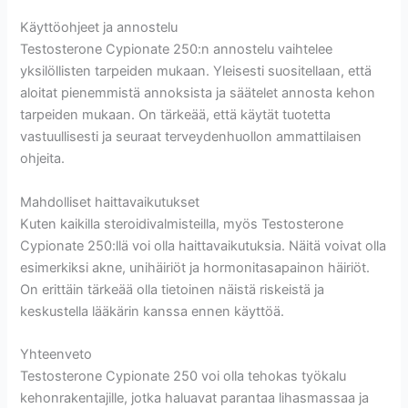
Käyttöohjeet ja annostelu
Testosterone Cypionate 250:n annostelu vaihtelee
yksilöllisten tarpeiden mukaan. Yleisesti suositellaan, että
aloitat pienemmistä annoksista ja säätelet annosta kehon
tarpeiden mukaan. On tärkeää, että käytät tuotetta
vastuullisesti ja seuraat terveydenhuollon ammattilaisen
ohjeita.
Mahdolliset haittavaikutukset
Kuten kaikilla steroidivalmisteilla, myös Testosterone
Cypionate 250:llä voi olla haittavaikutuksia. Näitä voivat olla
esimerkiksi akne, unihäiriöt ja hormonitasapainon häiriöt.
On erittäin tärkeää olla tietoinen näistä riskeistä ja
keskustella lääkärin kanssa ennen käyttöä.
Yhteenveto
Testosterone Cypionate 250 voi olla tehokas työkalu
kehonrakentajille, jotka haluavat parantaa lihasmassaa ja