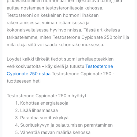
pitkävaikutteinen hormonaalinen injektoitava tuote, joka
auttaa nostamaan testosteronitasoja kehossa.
Testosteroni on keskeinen hormoni lihaksen
rakentamisessa, voiman lisäämisessä ja
kokonaisvaltaisessa hyvinvoinnissa. Tässä artikkelissa
tarkastelemme, miten Testosterone Cypionate 250 toimii ja
mitä etuja siitä voi saada kehonrakennuksessa.
Löydät kaikki tärkeät tiedot suomi urheiluapteekkien
verkkosivustolta – käy siellä ja tutustu
Testosterone
Cypionate 250 ostaa
Testosterone Cypionate 250 -
tuotteeseen heti.
Testosterone Cypionate 250:n hyödyt
Kohottaa energiatasoja
Lisää lihasmassaa
Parantaa suorituskykyä
Suorituskyvyn ja palautumisen parantaminen
Vähentää rasvan määrää kehossa