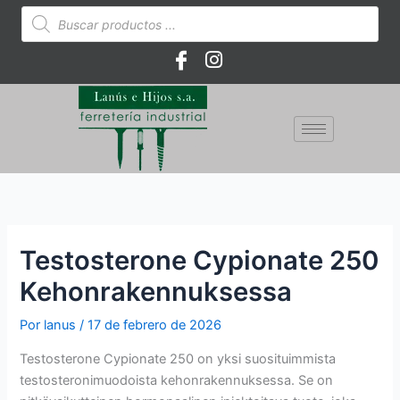
Ir
Búsqueda
de
al
productos
contenido
Testosterone Cypionate 250
Kehonrakennuksessa
Por
lanus
/
17 de febrero de 2026
Testosterone Cypionate 250 on yksi suosituimmista
testosteronimuodoista kehonrakennuksessa. Se on