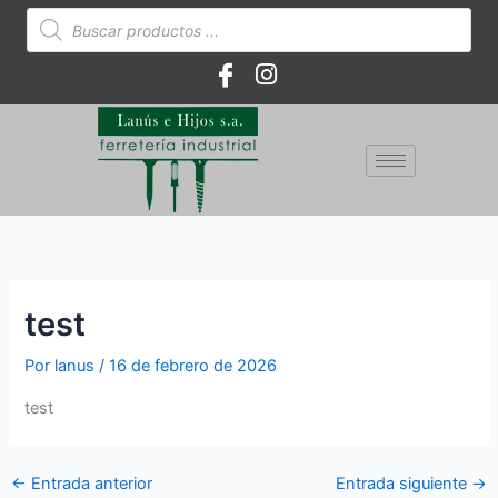
Ir
Búsqueda
de
al
productos
contenido
test
Por
lanus
/
16 de febrero de 2026
test
←
Entrada anterior
Entrada siguiente
→