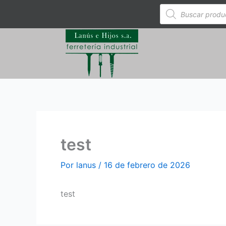
Ir
Búsqueda
de
al
productos
contenido
test
Por
lanus
/
16 de febrero de 2026
test