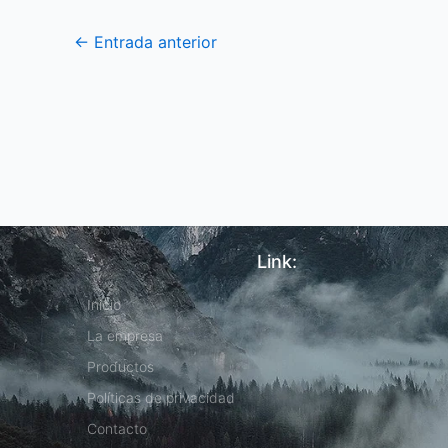
←
Entrada anterior
Link:
Inicio
La empresa
Productos
Políticas de privacidad
Contacto