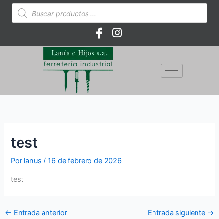
Ir
Búsqueda
de
al
productos
contenido
test
Por
lanus
/
16 de febrero de 2026
test
←
Entrada anterior
Entrada siguiente
→