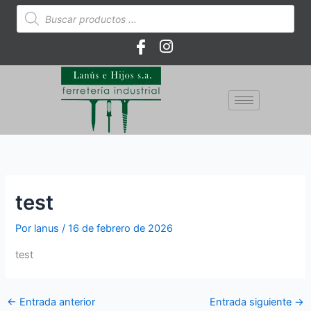
Ir
Búsqueda
de
al
productos
contenido
test
Por
lanus
/
16 de febrero de 2026
test
←
Entrada anterior
Entrada siguiente
→