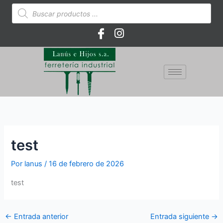
Ir
Búsqueda
de
al
productos
contenido
test
Por
lanus
/
16 de febrero de 2026
test
←
Entrada anterior
Entrada siguiente
→