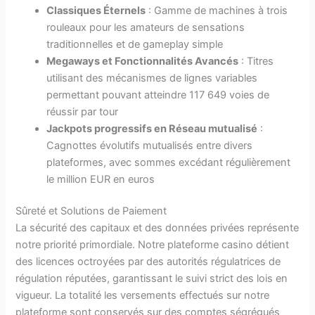
Classiques Éternels
: Gamme de machines à trois
rouleaux pour les amateurs de sensations
traditionnelles et de gameplay simple
Megaways et Fonctionnalités Avancés
: Titres
utilisant des mécanismes de lignes variables
permettant pouvant atteindre 117 649 voies de
réussir par tour
Jackpots progressifs en Réseau mutualisé
:
Cagnottes évolutifs mutualisés entre divers
plateformes, avec sommes excédant régulièrement
le million EUR en euros
Sûreté et Solutions de Paiement
La sécurité des capitaux et des données privées représente
notre priorité primordiale. Notre plateforme casino détient
des licences octroyées par des autorités régulatrices de
régulation réputées, garantissant le suivi strict des lois en
vigueur. La totalité les versements effectués sur notre
plateforme sont conservés sur des comptes ségrégués