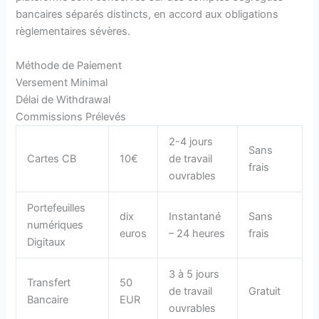
bancaires séparés distincts, en accord aux obligations
règlementaires sévères.
Méthode de Paiement
Versement Minimal
Délai de Withdrawal
Commissions Prélevés
2-4 jours
Sans
Cartes CB
10€
de travail
frais
ouvrables
Portefeuilles
dix
Instantané
Sans
numériques
euros
– 24 heures
frais
Digitaux
3 à 5 jours
Transfert
50
de travail
Gratuit
Bancaire
EUR
ouvrables