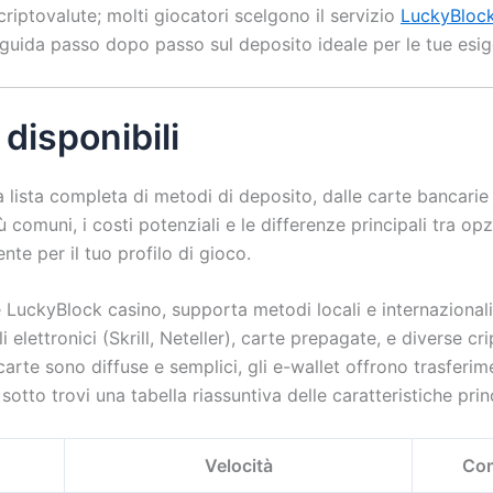
 criptovalute; molti giocatori scelgono il servizio
LuckyBloc
guida passo dopo passo sul deposito ideale per le tue esig
disponibili
 lista completa di metodi di deposito, dalle carte bancarie al
comuni, i costi potenziali e le differenze principali tra opzio
nte per il tuo profilo di gioco.
LuckyBlock casino, supporta metodi locali e internazionali.
i elettronici (Skrill, Neteller), carte prepagate, e diverse c
arte sono diffuse e semplici, gli e-wallet offrono trasferime
sotto trovi una tabella riassuntiva delle caratteristiche pri
Velocità
Com