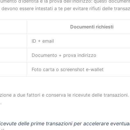
cumento d’identità e la prova dell’indirizzo: questi documen
 devono essere intestati a te per evitare rifiuti delle transaz
Documenti richiesti
ID + email
Documento + prova indirizzo
Foto carta o screenshot e-wallet
ione a due fattori e conserva le ricevute delle transazioni. 
.
evute delle prime transazioni per accelerare eventuali