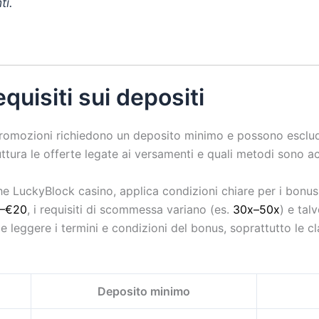
ti.
quisiti sui depositi
promozioni richiedono un deposito minimo e possono esclu
tura le offerte legate ai versamenti e quali metodi sono ac
e LuckyBlock casino, applica condizioni chiare per i bonus
–€20
, i requisiti di scommessa variano (es.
30x–50x
) e tal
 leggere i termini e condizioni del bonus, soprattutto le clau
Deposito minimo