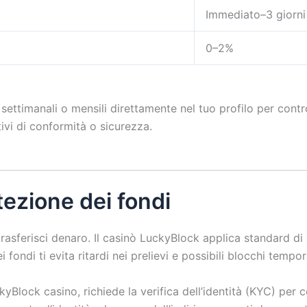
Immediato–3 giorni
0–2%
 settimanali o mensili direttamente nel tuo profilo per contro
ivi di conformità o sicurezza.
ezione dei fondi
rasferisci denaro. Il casinò LuckyBlock applica standard di
fondi ti evita ritardi nei prelievi e possibili blocchi tempor
Block casino, richiede la verifica dell’identità (KYC) per c