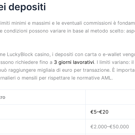
ei depositi
 limiti minimi e massimi e le eventuali commissioni è fondamen
e condizioni possono variare in base al metodo scelto: aspe
me LuckyBlock casino, i depositi con carta o e-wallet veng
ossono richiedere fino a
3 giorni lavorativi
. I limiti variano
 raggiungere migliaia di euro per transazione. È importante 
rnalieri o mensili per rispettare le normative AML.
ro
€5–€20
€2.000–€50.000