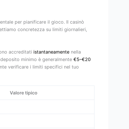
tale per pianificare il gioco. Il casinò
ttiamo concretezza su limiti giornalieri,
ono accreditati
istantaneamente
nella
: il deposito minimo è generalmente
€5–€20
verificare i limiti specifici nel tuo
Valore tipico