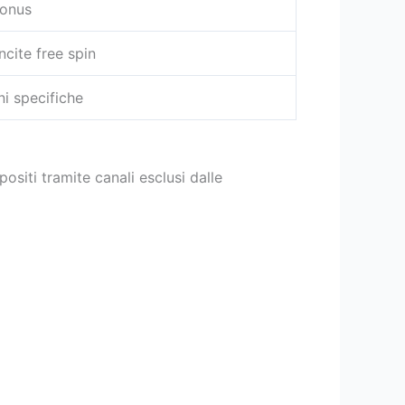
bonus
ncite free spin
i specifiche
positi tramite canali esclusi dalle