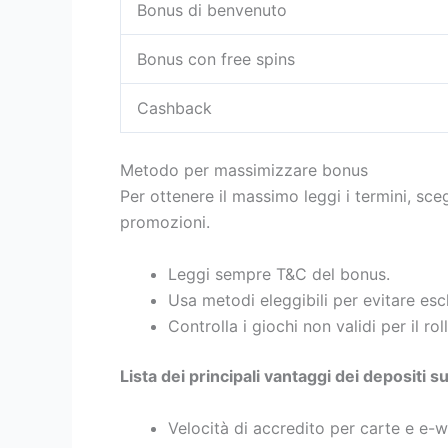
Bonus di benvenuto
Bonus con free spins
Cashback
Metodo per massimizzare bonus
Per ottenere il massimo leggi i termini, scegl
promozioni.
Leggi sempre T&C del bonus.
Usa metodi eleggibili per evitare escl
Controlla i giochi non validi per il rol
Lista dei principali vantaggi dei depositi 
Velocità di accredito per carte e e-wa