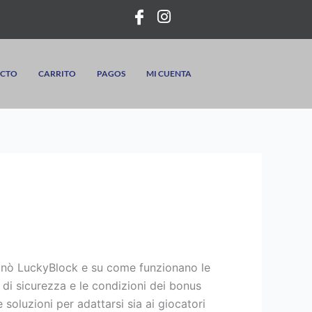
CTO
CARRITO
PAGOS
MI CUENTA
asinò LuckyBlock e su come funzionano le
re di sicurezza e le condizioni dei bonus
oluzioni per adattarsi sia ai giocatori