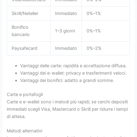
Skrill/Neteller
Immediato
0%–1%
Bonifico
1–3 giorni
0%–1%
bancario
Paysafecard
Immediato
0%–2%
Vantaggi delle carte: rapidità e accettazione diffusa.
Vantaggi dei e-wallet: privacy e trasferimenti veloci.
Vantaggi dei bonifici: adatto a grandi somme.
Carte e portafogli
Carte e e-wallet sono i metodi più rapidi; se cerchi depositi
immediati scegli Visa, Mastercard o Skrill per ridurre i tempi
di attesa.
Metodi alternativi