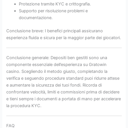
Protezione tramite KYC e crittografia.
Supporto per risoluzione problemi e
documentazione.
Conclusione breve: I benefici principali assicurano
esperienza fluida e sicura per la maggior parte dei giocatori.
Conclusione generale: Depositi ben gestiti sono una
componente essenziale dell’esperienza su Gratowin
casino. Scegliendo il metodo giusto, completando la
verifica e seguendo procedure standard puoi ridurre attese
e aumentare la sicurezza dei tuoi fondi. Ricorda di
confrontare velocità, limiti e commissioni prima di decidere
e tieni sempre i documenti a portata di mano per accelerare
la procedura KYC.
FAQ