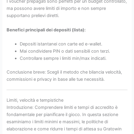
I voucher prepagati sono perfetti per un budget controllato,
ma possono avere limiti di importo e non sempre
supportano prelievi diretti.
Benefici principali dei depositi (lista):
Depositi istantanei con carte ed e-wallet.
Mai condividere PIN o dati sensibili con terzi.
Controllare sempre i limiti min/max indicati.
Conclusione breve: Scegli il metodo che bilancia velocità,
commissioni e privacy in base alle tue necessità.
Limiti, velocità e tempistiche
Introduzione: Comprendere limiti e tempi di accredito è
fondamentale per pianificare il gioco. In questa sezione
esaminiamo i limiti minimi e massimi, le politiche di
elaborazione e come ridurre i tempi di attesa su Gratowin