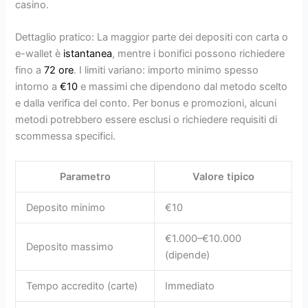
casino.
Dettaglio pratico: La maggior parte dei depositi con carta o
e-wallet è
istantanea
, mentre i bonifici possono richiedere
fino a
72 ore
. I limiti variano: importo minimo spesso
intorno a
€10
e massimi che dipendono dal metodo scelto
e dalla verifica del conto. Per bonus e promozioni, alcuni
metodi potrebbero essere esclusi o richiedere requisiti di
scommessa specifici.
Parametro
Valore tipico
Deposito minimo
€10
€1.000–€10.000
Deposito massimo
(dipende)
Tempo accredito (carte)
Immediato