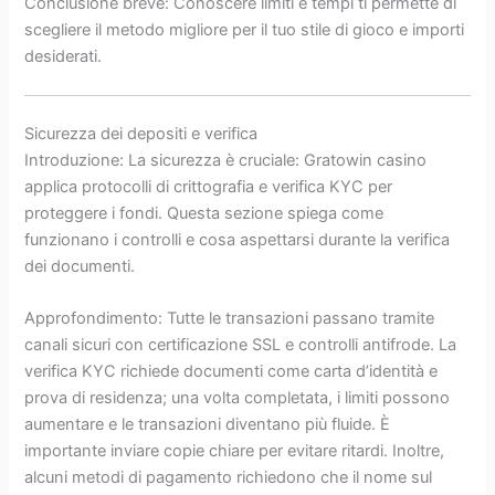
Conclusione breve: Conoscere limiti e tempi ti permette di
scegliere il metodo migliore per il tuo stile di gioco e importi
desiderati.
Sicurezza dei depositi e verifica
Introduzione: La sicurezza è cruciale: Gratowin casino
applica protocolli di crittografia e verifica KYC per
proteggere i fondi. Questa sezione spiega come
funzionano i controlli e cosa aspettarsi durante la verifica
dei documenti.
Approfondimento: Tutte le transazioni passano tramite
canali sicuri con certificazione SSL e controlli antifrode. La
verifica KYC richiede documenti come carta d’identità e
prova di residenza; una volta completata, i limiti possono
aumentare e le transazioni diventano più fluide. È
importante inviare copie chiare per evitare ritardi. Inoltre,
alcuni metodi di pagamento richiedono che il nome sul