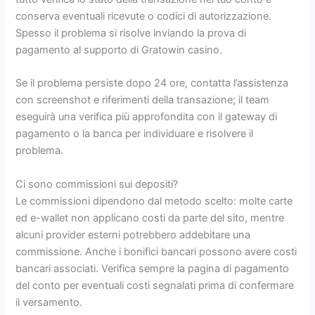
conserva eventuali ricevute o codici di autorizzazione.
Spesso il problema si risolve inviando la prova di
pagamento al supporto di Gratowin casino.
Se il problema persiste dopo 24 ore, contatta l’assistenza
con screenshot e riferimenti della transazione; il team
eseguirà una verifica più approfondita con il gateway di
pagamento o la banca per individuare e risolvere il
problema.
Ci sono commissioni sui depositi?
Le commissioni dipendono dal metodo scelto: molte carte
ed e-wallet non applicano costi da parte del sito, mentre
alcuni provider esterni potrebbero addebitare una
commissione. Anche i bonifici bancari possono avere costi
bancari associati. Verifica sempre la pagina di pagamento
del conto per eventuali costi segnalati prima di confermare
il versamento.