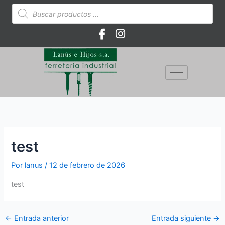
Ir
Búsqueda
de
al
productos
contenido
test
Por
lanus
/
12 de febrero de 2026
test
←
Entrada anterior
Entrada siguiente
→