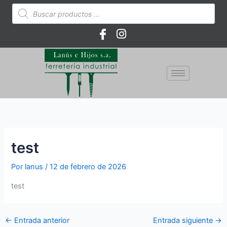
Ir
Búsqueda
de
al
productos
contenido
test
Por
lanus
/
12 de febrero de 2026
test
←
Entrada anterior
Entrada siguiente
→