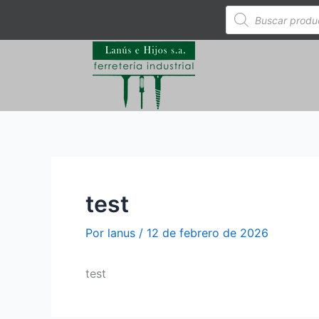
Ir
Búsqueda
de
al
productos
contenido
test
Por
lanus
/
12 de febrero de 2026
test