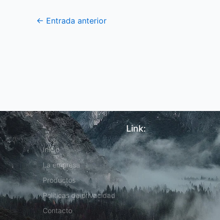
←
Entrada anterior
Link:
Inicio
La empresa
Productos
Políticas de privacidad
Contacto