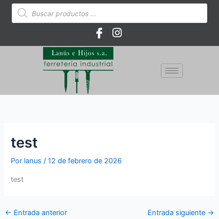
Ir
Búsqueda
de
al
productos
contenido
test
Por
lanus
/
12 de febrero de 2026
test
←
Entrada anterior
Entrada siguiente
→