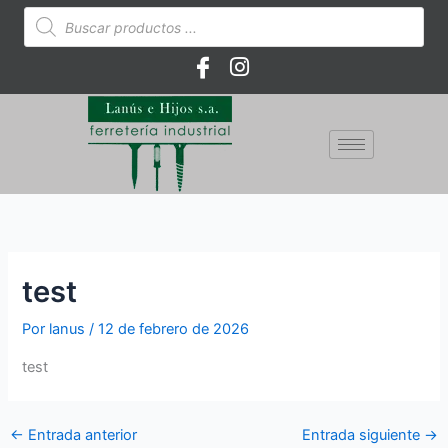
Ir
Búsqueda
de
al
productos
contenido
test
Por
lanus
/
12 de febrero de 2026
test
←
Entrada anterior
Entrada siguiente
→