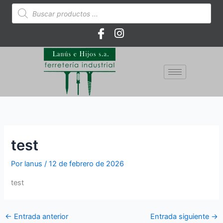
Ir
Búsqueda
de
al
productos
contenido
test
Por
lanus
/
12 de febrero de 2026
test
←
Entrada anterior
Entrada siguiente
→