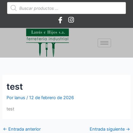
Ir
Búsqueda
de
al
productos
contenido
test
Por
lanus
/
12 de febrero de 2026
test
←
Entrada anterior
Entrada siguiente
→