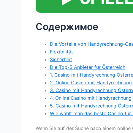
Содержимое
Die Vorteile von Handyrechnung-Ca
Flexibilität
Sicherheit
Die Top-5 Anbieter für Österreich
1. Casino mit Handyrechnung Österre
2. Online Casino mit Handyrechnung
3. Casino mit Handyrechnung Österr
4. Online Casino mit Handyrechnung 
5. Casino mit Handyrechnung Österr
Wie wählt man das beste Casino für 
Wenn Sie auf der Suche nach einem online C