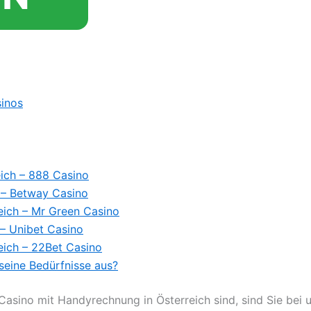
sinos
ich – 888 Casino
 – Betway Casino
eich – Mr Green Casino
– Unibet Casino
eich – 22Bet Casino
seine Bedürfnisse aus?
asino mit Handyrechnung in Österreich sind, sind Sie bei 