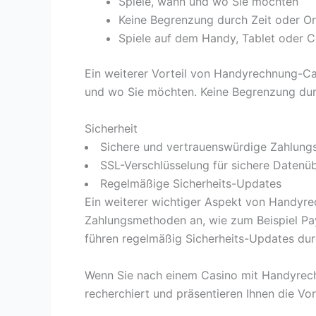
Spiele, wann und wo Sie möchten
Keine Begrenzung durch Zeit oder Or
Spiele auf dem Handy, Tablet oder 
Ein weiterer Vorteil von Handyrechnung-Cas
und wo Sie möchten. Keine Begrenzung durch 
Sicherheit
Sichere und vertrauenswürdige Zahlun
SSL-Verschlüsselung für sichere Datenü
Regelmäßige Sicherheits-Updates
Ein weiterer wichtiger Aspekt von Handyrec
Zahlungsmethoden an, wie zum Beispiel Pay
führen regelmäßig Sicherheits-Updates durc
Wenn Sie nach einem Casino mit Handyrechnu
recherchiert und präsentieren Ihnen die V