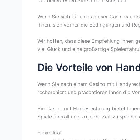
der beliebtesten Slots und Tischspiele.
Wenn Sie sich für eines dieser Casinos ent
Ihnen, sich vorher die Bedingungen und Reg
Wir hoffen, dass diese Empfehlung Ihnen g
viel Glück und eine großartige Spielerfahru
Die Vorteile von Ha
Wenn Sie nach einem Casino mit Handyrechnu
recherchiert und präsentieren Ihnen die V
Ein Casino mit Handyrechnung bietet Ihnen 
Spiele überall und zu jeder Zeit zu spiele
Flexibilität