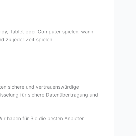
andy, Tablet oder Computer spielen, wann
d zu jeder Zeit spielen.
eten sichere und vertrauenswürdige
üsselung für sichere Datenübertragung und
ir haben für Sie die besten Anbieter