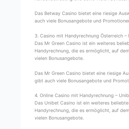
Das Betway Casino bietet eine riesige Auswa
auch viele Bonusangebote und Promotionen,
3. Casino mit Handyrechnung Österreich –
Das Mr Green Casino ist ein weiteres belie
Handyrechnung, die es ermöglicht, auf dem
vielen Bonusangebote.
Das Mr Green Casino bietet eine riesige Aus
gibt auch viele Bonusangebote und Promotio
4. Online Casino mit Handyrechnung – Unib
Das Unibet Casino ist ein weiteres beliebte
Handyrechnung, die es ermöglicht, auf dem
vielen Bonusangebote.