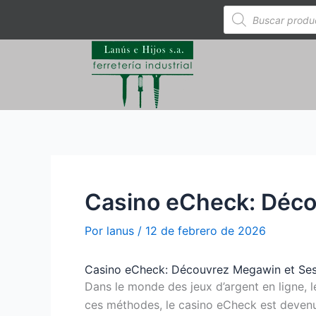
Ir
Búsqueda
de
al
productos
contenido
Casino eCheck: Déco
Por
lanus
/
12 de febrero de 2026
Casino eCheck: Découvrez Megawin et Se
Dans le monde des jeux d’argent en ligne, l
ces méthodes, le casino eCheck est devenu