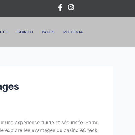
CTO
CARRITO
PAGOS
MI CUENTA
ages
r une expérience fluide et sécurisée. Parmi
le explore les avantages du casino eCheck