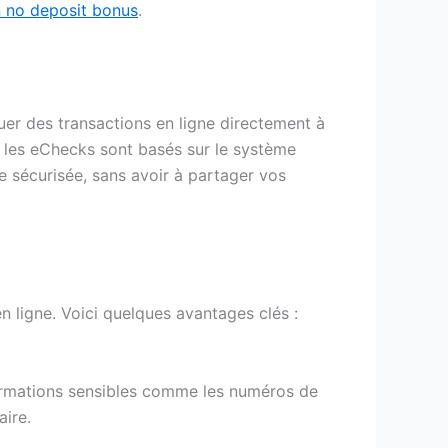
 no deposit bonus
.
er des transactions en ligne directement à
, les eChecks sont basés sur le système
e sécurisée, sans avoir à partager vos
en ligne. Voici quelques avantages clés :
nformations sensibles comme les numéros de
aire.