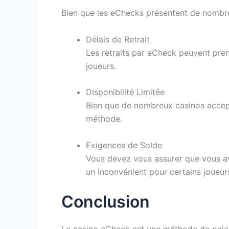
Bien que les eChecks présentent de nombreu
Délais de Retrait
Les retraits par eCheck peuvent pren
joueurs.
Disponibilité Limitée
Bien que de nombreux casinos accepte
méthode.
Exigences de Solde
Vous devez vous assurer que vous av
un inconvénient pour certains joueur
Conclusion