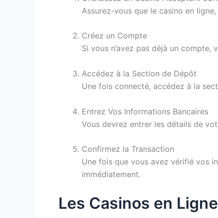
Assurez-vous que le casino en lig
Créez un Compte
Si vous n’avez pas déjà un compte, v
Accédez à la Section de Dépôt
Une fois connecté, accédez à la se
Entrez Vos Informations Bancaires
Vous devrez entrer les détails de v
Confirmez la Transaction
Une fois que vous avez vérifié vos i
immédiatement.
Les Casinos en Lign