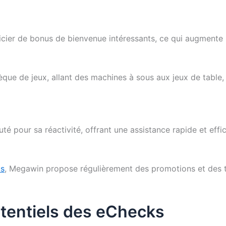
ier de bonus de bienvenue intéressants, ce qui augmente le
ue de jeux, allant des machines à sous aux jeux de table, g
té pour sa réactivité, offrant une assistance rapide et eff
us
, Megawin propose régulièrement des promotions et des t
tentiels des eChecks