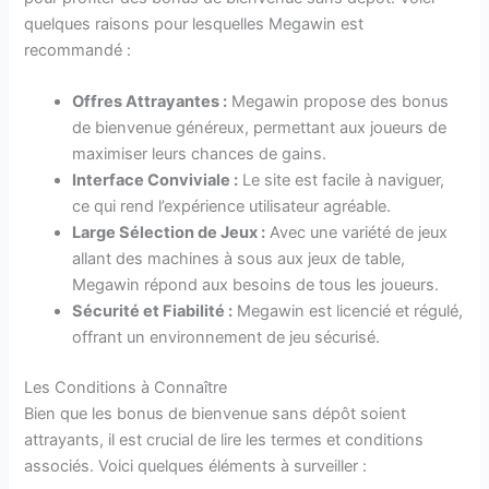
quelques raisons pour lesquelles Megawin est
recommandé :
Offres Attrayantes :
Megawin propose des bonus
de bienvenue généreux, permettant aux joueurs de
maximiser leurs chances de gains.
Interface Conviviale :
Le site est facile à naviguer,
ce qui rend l’expérience utilisateur agréable.
Large Sélection de Jeux :
Avec une variété de jeux
allant des machines à sous aux jeux de table,
Megawin répond aux besoins de tous les joueurs.
Sécurité et Fiabilité :
Megawin est licencié et régulé,
offrant un environnement de jeu sécurisé.
Les Conditions à Connaître
Bien que les bonus de bienvenue sans dépôt soient
attrayants, il est crucial de lire les termes et conditions
associés. Voici quelques éléments à surveiller :