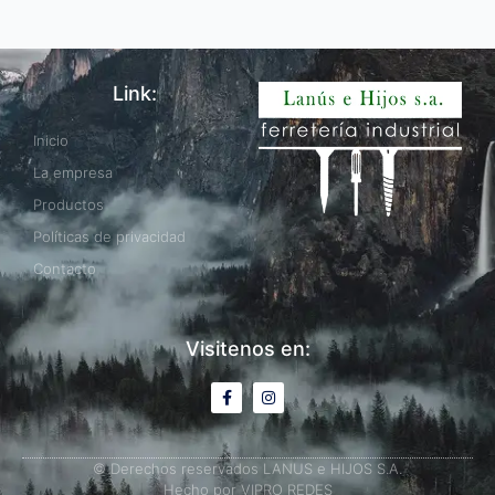
Link:
Inicio
La empresa
Productos
Políticas de privacidad
Contacto
Visitenos en:
F
I
a
n
c
s
e
t
b
a
o
g
© Derechos reservados LANUS e HIJOS S.A.
o
r
Hecho por VIPRO REDES