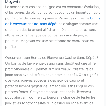
Megawin
Le monde des casinos en ligne est en constante évolution,
et les bonus de bienvenue sont devenus un incontournable
pour attirer de nouveaux joueurs. Parmi ces offres, le
bonus
de bienvenue casino sans dépôt
se distingue comme une
option particulièrement alléchante. Dans cet article, nous
allons explorer ce type de bonus, ses avantages, et
pourquoi Megawin est une plateforme de choix pour en
profiter.
Qu’est-ce qu’un Bonus de Bienvenue Casino Sans Dépôt ?
Un bonus de bienvenue casino sans dépôt est une offre
promotionnelle qui permet aux nouveaux utilisateurs de
jouer sans avoir à effectuer un premier dépôt. Cela signifie
que vous pouvez accéder à des jeux de casino et
potentiellement gagner de l’argent réel sans risquer vos
propres fonds. Ce type de bonus est particulièrement
populaire car il donne aux joueurs la chance de tester les
jeux et les fonctionnalités d’un casino en ligne avant de