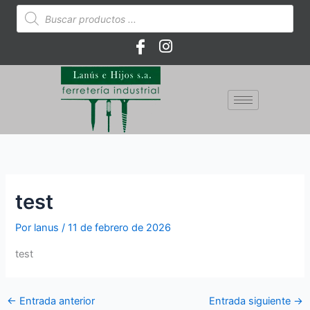
Ir
Búsqueda
de
al
productos
contenido
test
Por
lanus
/
11 de febrero de 2026
test
←
Entrada anterior
Entrada siguiente
→