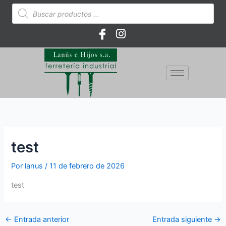
Ir
Búsqueda
de
al
productos
contenido
test
Por
lanus
/
11 de febrero de 2026
test
←
Entrada anterior
Entrada siguiente
→