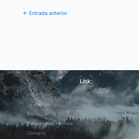
←
Entrada anterior
Link:
Inicio
La empresa
Productos
Políticas de privacidad
Contacto