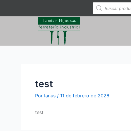
Ir
Búsqueda
de
al
productos
contenido
test
Por
lanus
/
11 de febrero de 2026
test