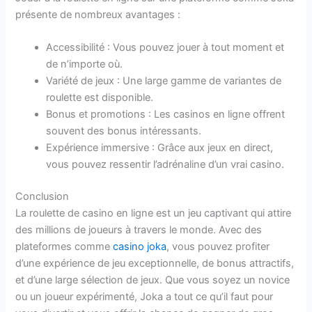
présente de nombreux avantages :
Accessibilité : Vous pouvez jouer à tout moment et
de n’importe où.
Variété de jeux : Une large gamme de variantes de
roulette est disponible.
Bonus et promotions : Les casinos en ligne offrent
souvent des bonus intéressants.
Expérience immersive : Grâce aux jeux en direct,
vous pouvez ressentir l’adrénaline d’un vrai casino.
Conclusion
La roulette de casino en ligne est un jeu captivant qui attire
des millions de joueurs à travers le monde. Avec des
plateformes comme
casino joka
, vous pouvez profiter
d’une expérience de jeu exceptionnelle, de bonus attractifs,
et d’une large sélection de jeux. Que vous soyez un novice
ou un joueur expérimenté, Joka a tout ce qu’il faut pour