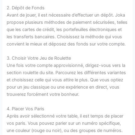
2. Dépôt de Fonds
Avant de jouer, il est nécessaire d’effectuer un dépôt. Joka
propose plusieurs méthodes de paiement sécurisées, telles
que les cartes de crédit, les portefeuilles électroniques et
les transferts bancaires. Choisissez la méthode qui vous
convient le mieux et déposez des fonds sur votre compte.
3. Choisir Votre Jeu de Roulette
Une fois votre compte approvisionné, dirigez-vous vers la
section roulette du site. Parcourez les différentes variantes
et choisissez celle qui vous attire le plus. Que vous optiez
pour un jeu classique ou une expérience en direct, vous
trouverez forcément votre bonheur.
4. Placer Vos Paris
Après avoir sélectionné votre table, il est temps de placer
vos paris. Vous pouvez parier sur un numéro spécifique,
une couleur (rouge ou noir), ou des groupes de numéros.