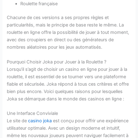
Roulette française
Chacune de ces versions a ses propres règles et
particularités, mais le principe de base reste le même. La
roulette en ligne offre la possibilité de jouer à tout moment,
avec des croupiers en direct ou des générateurs de
nombres aléatoires pour les jeux automatisés.
Pourquoi Choisir Joka pour Jouer à la Roulette ?
Lorsqu’il s’agit de choisir un casino en ligne pour jouer à la
roulette, il est essentiel de se tourner vers une plateforme
fiable et sécurisée. Joka répond à tous ces critères et offre
bien plus encore. Voici quelques raisons pour lesquelles
Joka se démarque dans le monde des casinos en ligne :
Une Interface Conviviale
Le site de
casino joka
est conçu pour offrir une expérience
utilisateur optimale. Avec un design moderne et intuitif,
même les nouveaux joueurs peuvent naviguer facilement à