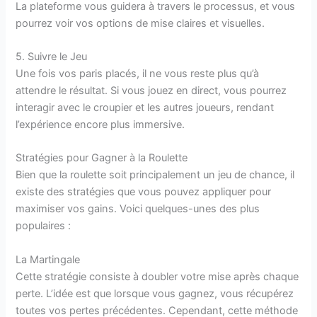
La plateforme vous guidera à travers le processus, et vous
pourrez voir vos options de mise claires et visuelles.
5. Suivre le Jeu
Une fois vos paris placés, il ne vous reste plus qu’à
attendre le résultat. Si vous jouez en direct, vous pourrez
interagir avec le croupier et les autres joueurs, rendant
l’expérience encore plus immersive.
Stratégies pour Gagner à la Roulette
Bien que la roulette soit principalement un jeu de chance, il
existe des stratégies que vous pouvez appliquer pour
maximiser vos gains. Voici quelques-unes des plus
populaires :
La Martingale
Cette stratégie consiste à doubler votre mise après chaque
perte. L’idée est que lorsque vous gagnez, vous récupérez
toutes vos pertes précédentes. Cependant, cette méthode