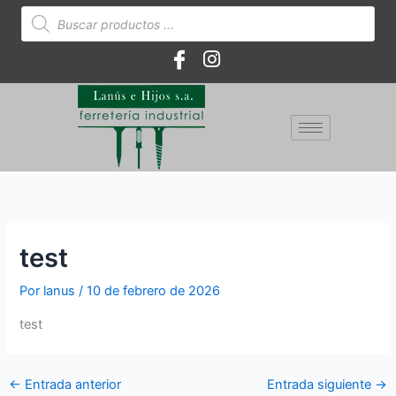
Ir
Búsqueda
de
al
productos
contenido
test
Por
lanus
/
10 de febrero de 2026
test
←
Entrada anterior
Entrada siguiente
→