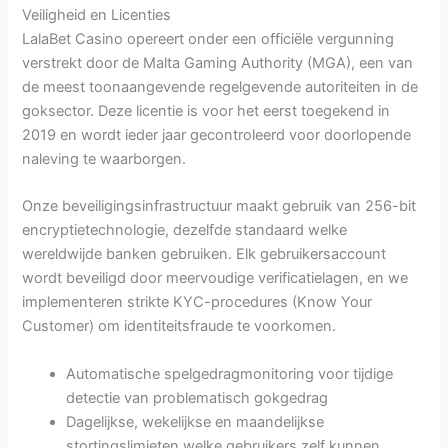
Veiligheid en Licenties
LalaBet Casino opereert onder een officiële vergunning
verstrekt door de Malta Gaming Authority (MGA), een van
de meest toonaangevende regelgevende autoriteiten in de
goksector. Deze licentie is voor het eerst toegekend in
2019 en wordt ieder jaar gecontroleerd voor doorlopende
naleving te waarborgen.
Onze beveiligingsinfrastructuur maakt gebruik van 256-bit
encryptietechnologie, dezelfde standaard welke
wereldwijde banken gebruiken. Elk gebruikersaccount
wordt beveiligd door meervoudige verificatielagen, en we
implementeren strikte KYC-procedures (Know Your
Customer) om identiteitsfraude te voorkomen.
Automatische spelgedragmonitoring voor tijdige
detectie van problematisch gokgedrag
Dagelijkse, wekelijkse en maandelijkse
stortingslimieten welke gebruikers zelf kunnen