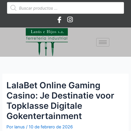
Ir
Búsqueda
de
al
productos
contenido
LalaBet Online Gaming
Casino: Je Destinatie voor
Topklasse Digitale
Gokentertainment
Por
lanus
/
10 de febrero de 2026