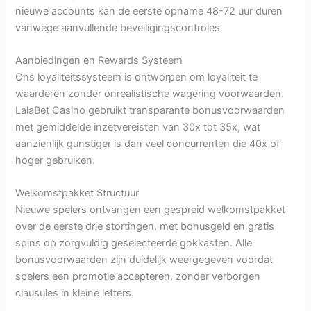
nieuwe accounts kan de eerste opname 48-72 uur duren
vanwege aanvullende beveiligingscontroles.
Aanbiedingen en Rewards Systeem
Ons loyaliteitssysteem is ontworpen om loyaliteit te
waarderen zonder onrealistische wagering voorwaarden.
LalaBet Casino gebruikt transparante bonusvoorwaarden
met gemiddelde inzetvereisten van 30x tot 35x, wat
aanzienlijk gunstiger is dan veel concurrenten die 40x of
hoger gebruiken.
Welkomstpakket Structuur
Nieuwe spelers ontvangen een gespreid welkomstpakket
over de eerste drie stortingen, met bonusgeld en gratis
spins op zorgvuldig geselecteerde gokkasten. Alle
bonusvoorwaarden zijn duidelijk weergegeven voordat
spelers een promotie accepteren, zonder verborgen
clausules in kleine letters.