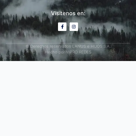
Visitenos en:
F
I
a
n
c
s
e
t
b
a
o
g
© Derechos reservados LANUS e HIJOS S.A.
o
r
Hecho por VIPRO REDES
k
a
-
m
f