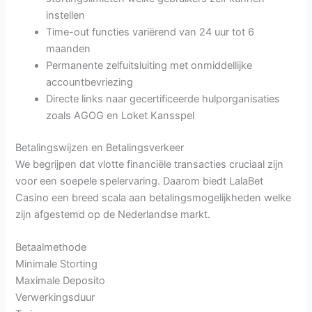
instellen
Time-out functies variërend van 24 uur tot 6
maanden
Permanente zelfuitsluiting met onmiddellijke
accountbevriezing
Directe links naar gecertificeerde hulporganisaties
zoals AGOG en Loket Kansspel
Betalingswijzen en Betalingsverkeer
We begrijpen dat vlotte financiële transacties cruciaal zijn
voor een soepele spelervaring. Daarom biedt LalaBet
Casino een breed scala aan betalingsmogelijkheden welke
zijn afgestemd op de Nederlandse markt.
Betaalmethode
Minimale Storting
Maximale Deposito
Verwerkingsduur