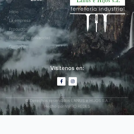
Inicio
La empresa
Productos
Políticas de privacidad
Contacto
Visitenos en:
F
I
a
n
c
s
e
t
b
a
o
g
© Derechos reservados LANUS e HIJOS S.A.
o
r
Hecho por VIPRO REDES
k
a
-
m
f