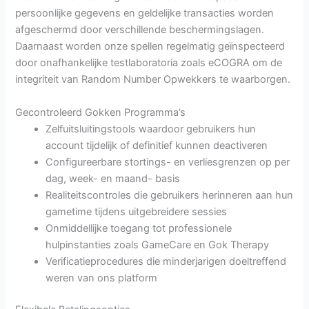
persoonlijke gegevens en geldelijke transacties worden
afgeschermd door verschillende beschermingslagen.
Daarnaast worden onze spellen regelmatig geïnspecteerd
door onafhankelijke testlaboratoria zoals eCOGRA om de
integriteit van Random Number Opwekkers te waarborgen.
Gecontroleerd Gokken Programma’s
Zelfuitsluitingstools waardoor gebruikers hun
account tijdelijk of definitief kunnen deactiveren
Configureerbare stortings- en verliesgrenzen op per
dag, week- en maand- basis
Realiteitscontroles die gebruikers herinneren aan hun
gametime tijdens uitgebreidere sessies
Onmiddellijke toegang tot professionele
hulpinstanties zoals GameCare en Gok Therapy
Verificatieprocedures die minderjarigen doeltreffend
weren van ons platform