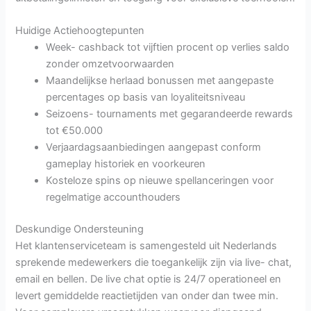
Huidige Actiehoogtepunten
Week- cashback tot vijftien procent op verlies saldo
zonder omzetvoorwaarden
Maandelijkse herlaad bonussen met aangepaste
percentages op basis van loyaliteitsniveau
Seizoens- tournaments met gegarandeerde rewards
tot €50.000
Verjaardagsaanbiedingen aangepast conform
gameplay historiek en voorkeuren
Kosteloze spins op nieuwe spellanceringen voor
regelmatige accounthouders
Deskundige Ondersteuning
Het klantenserviceteam is samengesteld uit Nederlands
sprekende medewerkers die toegankelijk zijn via live- chat,
email en bellen. De live chat optie is 24/7 operationeel en
levert gemiddelde reactietijden van onder dan twee min.