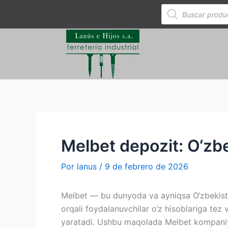
Ir
Búsqueda
de
al
productos
contenido
Melbet depozit: O‘zbe
Por
lanus
/
9 de febrero de 2026
Melbet — bu dunyoda va ayniqsa O‘zbekisto
orqali foydalanuvchilar o‘z hisoblariga tez 
yaratadi. Ushbu maqolada Melbet kompaniyasi 