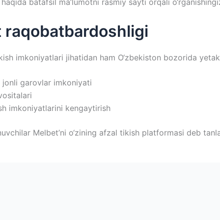
i haqida batafsil ma’lumotni rasmiy sayti orqali o‘rganishin
t raqobatbardoshligi
kish imkoniyatlari jihatidan ham O‘zbekiston bozorida yetakc
 jonli garovlar imkoniyati
ositalari
h imkoniyatlarini kengaytirish
uvchilar Melbet’ni o‘zining afzal tikish platformasi deb tanla