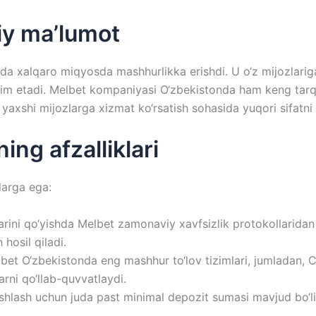
y ma’lumot
da xalqaro miqyosda mashhurlikka erishdi. U o‘z mijozlariga 
qdim etadi. Melbet kompaniyasi O‘zbekistonda ham keng tarq
a yaxshi mijozlarga xizmat ko‘rsatish sohasida yuqori sifatni 
ing afzalliklari
larga ega:
arini qo‘yishda Melbet zamonaviy xavfsizlik protokollaridan
 hosil qiladi.
et O‘zbekistonda eng mashhur to‘lov tizimlari, jumladan, Cl
rni qo‘llab-quvvatlaydi.
shlash uchun juda past minimal depozit sumasi mavjud bo‘li