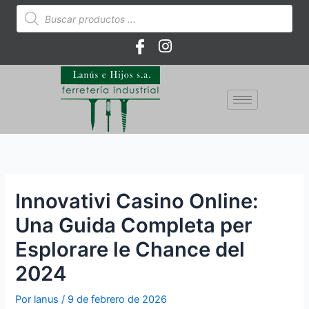
Ir
Búsqueda
de
al
productos
contenido
Innovativi Casino Online:
Una Guida Completa per
Esplorare le Chance del
2024
Por
lanus
/
9 de febrero de 2026