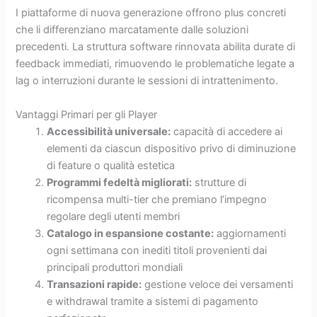
I piattaforme di nuova generazione offrono plus concreti
che li differenziano marcatamente dalle soluzioni
precedenti. La struttura software rinnovata abilita durate di
feedback immediati, rimuovendo le problematiche legate a
lag o interruzioni durante le sessioni di intrattenimento.
Vantaggi Primari per gli Player
Accessibilità universale:
capacità di accedere ai
elementi da ciascun dispositivo privo di diminuzione
di feature o qualità estetica
Programmi fedeltà migliorati:
strutture di
ricompensa multi-tier che premiano l’impegno
regolare degli utenti membri
Catalogo in espansione costante:
aggiornamenti
ogni settimana con inediti titoli provenienti dai
principali produttori mondiali
Transazioni rapide:
gestione veloce dei versamenti
e withdrawal tramite a sistemi di pagamento