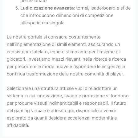
perfezionate
Ludicizzazione avanzata:
tornei, leaderboard e sfide
che introducono dimensioni di competizione
all’esperienza singola
La nostra portale si consacra costantemente
nell’implementazione di simili elementi, assicurando un
ecosistema tutelato, equo e stimolante per l’insieme gli
giocatori. Investiamo mezzi rilevanti nella ricerca e ricerca
per precorrere le mode nuove e rispondere le esigenze in
continua trasformazione della nostra comunità di player.
Selezionare una struttura attuale vuol dire adottare un
sistema in cui innovazione, svago e protezione si fondono
per produrre vissuti indimenticabili e responsabili. Il futuro
del gaming virtuale è adesso qui, disponibile a venire
esplorato da quanti desidera eccellenza, modernità e
affidabilità.