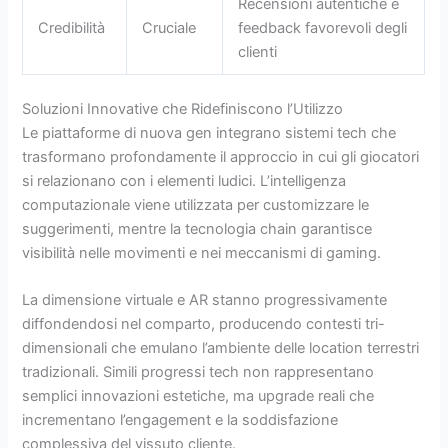
Recensioni autentiche e
Credibilità
Cruciale
feedback favorevoli degli
clienti
Soluzioni Innovative che Ridefiniscono l’Utilizzo
Le piattaforme di nuova gen integrano sistemi tech che
trasformano profondamente il approccio in cui gli giocatori
si relazionano con i elementi ludici. L’intelligenza
computazionale viene utilizzata per customizzare le
suggerimenti, mentre la tecnologia chain garantisce
visibilità nelle movimenti e nei meccanismi di gaming.
La dimensione virtuale e AR stanno progressivamente
diffondendosi nel comparto, producendo contesti tri-
dimensionali che emulano l’ambiente delle location terrestri
tradizionali. Simili progressi tech non rappresentano
semplici innovazioni estetiche, ma upgrade reali che
incrementano l’engagement e la soddisfazione
complessiva del vissuto cliente.