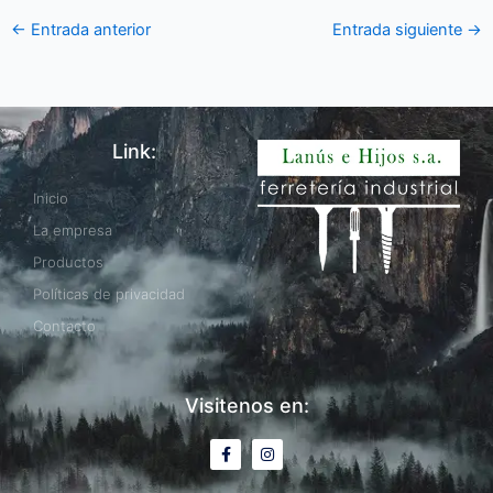
←
Entrada anterior
Entrada siguiente
→
Link:
Inicio
La empresa
Productos
Políticas de privacidad
Contacto
Visitenos en:
F
I
a
n
c
s
e
t