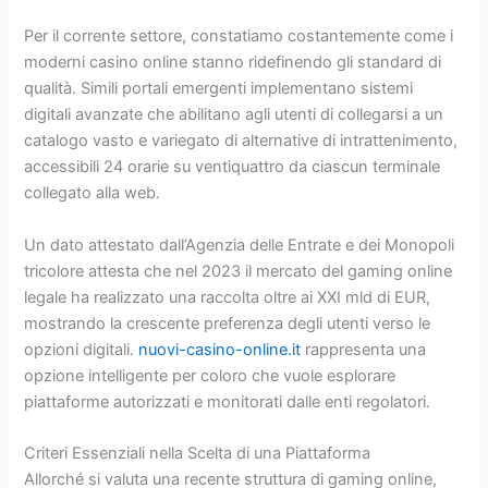
Per il corrente settore, constatiamo costantemente come i
moderni casino online stanno ridefinendo gli standard di
qualità. Simili portali emergenti implementano sistemi
digitali avanzate che abilitano agli utenti di collegarsi a un
catalogo vasto e variegato di alternative di intrattenimento,
accessibili 24 orarie su ventiquattro da ciascun terminale
collegato alla web.
Un dato attestato dall’Agenzia delle Entrate e dei Monopoli
tricolore attesta che nel 2023 il mercato del gaming online
legale ha realizzato una raccolta oltre ai XXI mld di EUR,
mostrando la crescente preferenza degli utenti verso le
opzioni digitali.
nuovi-casino-online.it
rappresenta una
opzione intelligente per coloro che vuole esplorare
piattaforme autorizzati e monitorati dalle enti regolatori.
Criteri Essenziali nella Scelta di una Piattaforma
Allorché si valuta una recente struttura di gaming online,