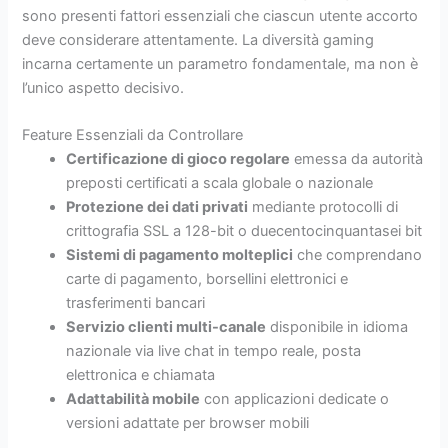
sono presenti fattori essenziali che ciascun utente accorto
deve considerare attentamente. La diversità gaming
incarna certamente un parametro fondamentale, ma non è
l’unico aspetto decisivo.
Feature Essenziali da Controllare
Certificazione di gioco regolare
emessa da autorità
preposti certificati a scala globale o nazionale
Protezione dei dati privati
mediante protocolli di
crittografia SSL a 128-bit o duecentocinquantasei bit
Sistemi di pagamento molteplici
che comprendano
carte di pagamento, borsellini elettronici e
trasferimenti bancari
Servizio clienti multi-canale
disponibile in idioma
nazionale via live chat in tempo reale, posta
elettronica e chiamata
Adattabilità mobile
con applicazioni dedicate o
versioni adattate per browser mobili