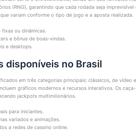
os (RNG), garantindo que cada rodada seja imprevisível e 
que variam conforme o tipo de jogo e a aposta realizada.
fixas ou dinâmicas.
ters e bônus de boas-vindas.
is e desktops.
 disponíveis no Brasil
ficados em três categorias principais: clássicos, de vídeo 
incluem gráficos modernos e recursos interativos. Os caç
cendo jackpots multimilionários.
ais para iniciantes.
mas variados e animações.
os a redes de cassino online.