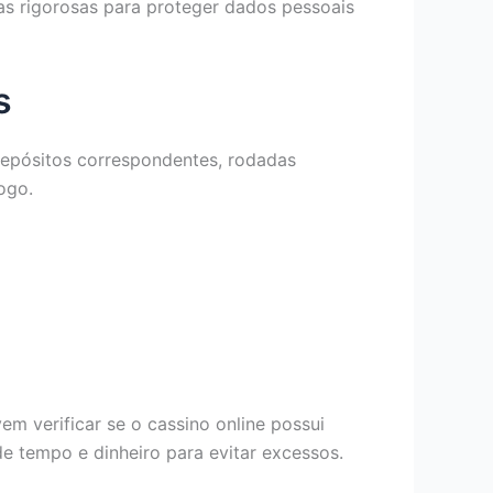
cas rigorosas para proteger dados pessoais
s
depósitos correspondentes, rodadas
ogo.
m verificar se o cassino online possui
de tempo e dinheiro para evitar excessos.