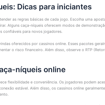
eis: Dicas para iniciantes
tender as regras básicas de cada jogo. Escolha uma apos
irar. Alguns caça-níqueis oferecem modos de demonstração
 confiáveis para novos jogadores.
vindas oferecidos por cassinos online. Esses pacotes geral
entar o risco financeiro. Além disso, observe o RTP (Reto
aça-níqueis online
rece flexibilidade e conveniência. Os jogadores podem ace
conexão estável. Além disso, os cassinos online geralmen
ento.