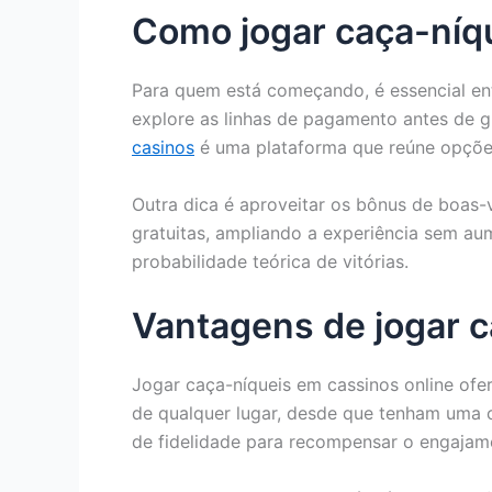
Como jogar caça-níqu
Para quem está começando, é essencial en
explore as linhas de pagamento antes de g
casinos
é uma plataforma que reúne opções
Outra dica é aproveitar os bônus de boas-
gratuitas, ampliando a experiência sem aum
probabilidade teórica de vitórias.
Vantagens de jogar c
Jogar caça-níqueis em cassinos online ofe
de qualquer lugar, desde que tenham uma 
de fidelidade para recompensar o engajam