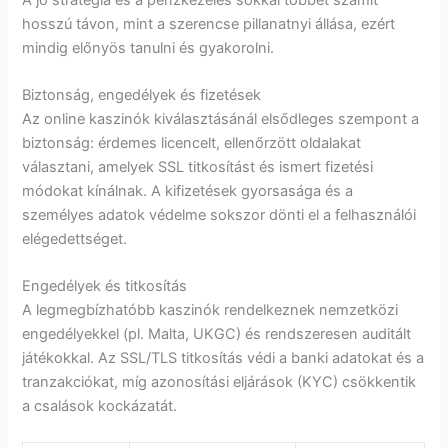
hosszú távon, mint a szerencse pillanatnyi állása, ezért
mindig előnyös tanulni és gyakorolni.
Biztonság, engedélyek és fizetések
Az online kaszinók kiválasztásánál elsődleges szempont a
biztonság: érdemes licencelt, ellenőrzött oldalakat
választani, amelyek SSL titkosítást és ismert fizetési
módokat kínálnak. A kifizetések gyorsasága és a
személyes adatok védelme sokszor dönti el a felhasználói
elégedettséget.
Engedélyek és titkosítás
A legmegbízhatóbb kaszinók rendelkeznek nemzetközi
engedélyekkel (pl. Malta, UKGC) és rendszeresen auditált
játékokkal. Az SSL/TLS titkosítás védi a banki adatokat és a
tranzakciókat, míg azonosítási eljárások (KYC) csökkentik
a csalások kockázatát.