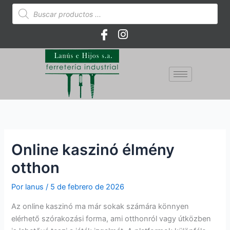
Ir
Búsqueda
de
al
productos
contenido
Online kaszinó élmény
otthon
Por
lanus
/
5 de febrero de 2026
Az online kaszinó ma már sokak számára könnyen
elérhető szórakozási forma, ami otthonról vagy útközben