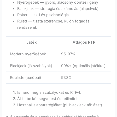
Nyerőgépek — gyors, alacsony döntési igény
Blackjack — stratégia és számolás (alapelvek)
Póker — skill és pszichológia
Rulett — tiszta szerencse, külön fogadási
rendszerek
Játék
Átlagos RTP
Modern nyerőgépek
95–97%
Blackjack (jó szabályok)
99%+ (optimális játékkal)
Roulette (európai)
97.3%
Ismerd meg a szabályokat és RTP-t.
Állíts be költségvetést és tétlimitet.
Használj alapstratégiákat (pl. blackjack táblázat).
A jó stratégia és a pénzkezelés sokkal többet számít