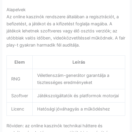
Alapelvek
Az online kaszinók rendszere általában a regisztrációt, a
befizetést, a játékot és a kifizetést foglalja magába. A
játékok lehetnek szoftveres vagy élő osztós verziók; az
utóbbiak valós időben, videóközvetítéssel működnek. A fair
play-t gyakran harmadik fél auditálja.
Elem
Leírás
Véletlenszám-generátor garantálja a
RNG
tisztességes eredményeket
Szoftver
Játékszolgáltatók és platformok motorjai
Licenc
Hatósági jóváhagyás a működéshez
Röviden: az online kaszinók technikai háttere és