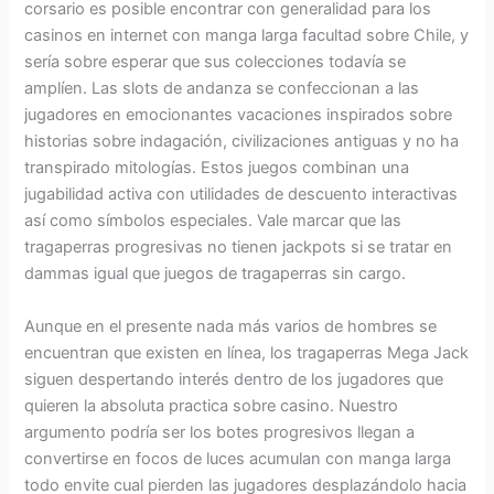
corsario es posible encontrar con generalidad para los
casinos en internet con manga larga facultad sobre Chile, y
serí­a sobre esperar que sus colecciones todavía se
amplíen. Las slots de andanza se confeccionan a las
jugadores en emocionantes vacaciones inspirados sobre
historias sobre indagación, civilizaciones antiguas y no ha
transpirado mitologías. Estos juegos combinan una
jugabilidad activa con utilidades de descuento interactivas
así­ como símbolos especiales. Vale marcar que las
tragaperras progresivas no tienen jackpots si se tratar en
dammas igual que juegos de tragaperras sin cargo.
Aunque en el presente nada más varios de hombres se
encuentran que existen en línea, los tragaperras Mega Jack
siguen despertando interés dentro de los jugadores que
quieren la absoluta practica sobre casino. Nuestro
argumento podrí­a ser los botes progresivos llegan a
convertirse en focos de luces acumulan con manga larga
todo envite cual pierden las jugadores desplazándolo hacia