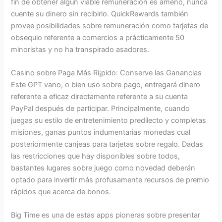
fin de obtener algún viable remuneración es ameno, nunca
cuente su dinero sin recibirlo. QuickRewards también
provee posibilidades sobre remuneración como tarjetas de
obsequio referente a comercios a prácticamente 50
minoristas y no ha transpirado asadores.
Casino sobre Paga Más Rí¡pido: Conserve las Ganancias
Este GPT vano, o bien uso sobre pago, entregará dinero
referente a eficaz directamente referente a su cuenta
PayPal después de participar. Principalmente, cuando
juegas su estilo de entretenimiento predilecto y completas
misiones, ganas puntos indumentarias monedas cual
posteriormente canjeas para tarjetas sobre regalo. Dadas
las restricciones que hay disponibles sobre todos,
bastantes lugares sobre juego como novedad deberán
optado para invertir más profusamente recursos de premio
rápidos que acerca de bonos.
Big Time es una de estas apps pioneras sobre presentar