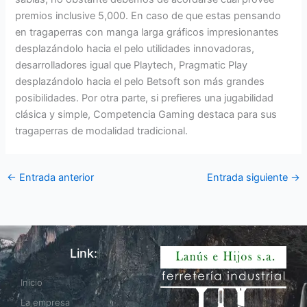
premios inclusive 5,000. En caso de que estas pensando
en tragaperras con manga larga gráficos impresionantes
desplazándolo hacia el pelo utilidades innovadoras,
desarrolladores igual que Playtech, Pragmatic Play
desplazándolo hacia el pelo Betsoft son más grandes
posibilidades. Por otra parte, si prefieres una jugabilidad
clásica y simple, Competencia Gaming destaca para sus
tragaperras de modalidad tradicional.
←
Entrada anterior
Entrada siguiente
→
Link:
Inicio
La empresa