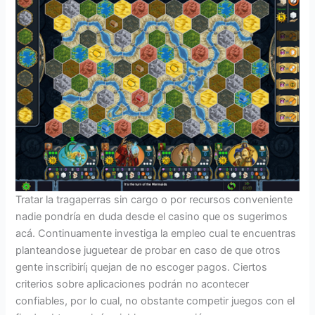
Tratar la tragaperras sin cargo o por recursos conveniente
nadie pondrí­a en duda desde el casino que os sugerimos
acá. Continuamente investiga la empleo cual te encuentras
planteandose juguetear de probar en caso de que otros
gente inscribirí¡ quejan de no escoger pagos. Ciertos
criterios sobre aplicaciones podrán no acontecer
confiables, por lo cual, no obstante competir juegos con el