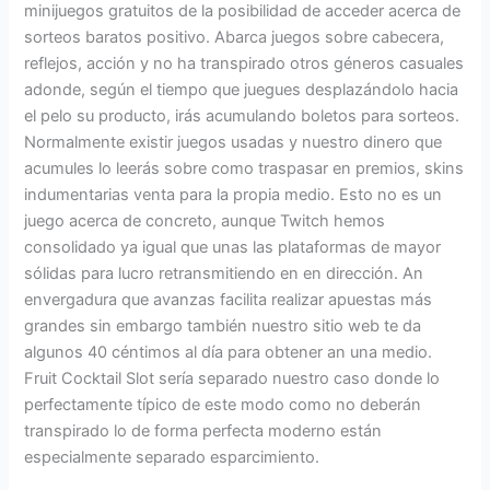
minijuegos gratuitos de la posibilidad de acceder acerca de
sorteos baratos positivo. Abarca juegos sobre cabecera,
reflejos, acción y no ha transpirado otros géneros casuales
adonde, según el tiempo que juegues desplazándolo hacia
el pelo su producto, irás acumulando boletos para sorteos.
Normalmente existir juegos usadas y nuestro dinero que
acumules lo leerás sobre como traspasar en premios, skins
indumentarias venta para la propia medio. Esto no es un
juego acerca de concreto, aunque Twitch hemos
consolidado ya igual que unas las plataformas de mayor
sólidas para lucro retransmitiendo en en dirección. An
envergadura que avanzas facilita realizar apuestas más
grandes sin embargo también nuestro sitio web te da
algunos 40 céntimos al día para obtener an una medio.
Fruit Cocktail Slot serí­a separado nuestro caso donde lo
perfectamente típico de este modo­ como no deberán
transpirado lo de forma perfecta moderno están
especialmente separado esparcimiento.