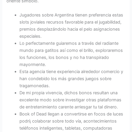
oriente símbolo.
Jugadores sobre Argentina tienen preferencia estas
slots joviales recursos favorable para el jugabilidad,
premios desplazándolo hacia el pelo asignaciones
especiales.
Lo perfectamente guiaremos a través del radiante
mundo para gatitos así­ como el brillo, exploraremos
los funciones, los bonos y no ha transpirado
mayormente.
Esta agencia tiene experiencia alrededor comercio y
han condebido los más grandes juegos sobre
tragamonedas.
De mi propia vivencia, dichos bonos resultan una
excelente modo sobre investigar otras plataformas
de entretenimiento carente arriesgar tu tal dinero.
Book of Dead llegan a convertirse en focos de luces
podrí¡ colaborar sobre todo ví­a, acontecimientos
teléfonos inteligentes, tabletas, computadoras