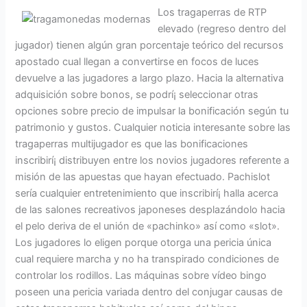
Los tragaperras de RTP
elevado (regreso dentro del
jugador) tienen algún gran porcentaje teórico del recursos
apostado cual llegan a convertirse en focos de luces
devuelve a las jugadores a largo plazo. Hacia la alternativa
adquisición sobre bonos, se podrí¡ seleccionar otras
opciones sobre precio de impulsar la bonificación según tu
patrimonio y gustos. Cualquier noticia interesante sobre las
tragaperras multijugador es que las bonificaciones
inscribirí¡ distribuyen entre los novios jugadores referente a
misión de las apuestas que hayan efectuado. Pachislot
serí­a cualquier entretenimiento que inscribirí¡ halla acerca
de las salones recreativos japoneses desplazándolo hacia
el pelo deriva de el unión de «pachinko» así­ como «slot».
Los jugadores lo eligen porque otorga una pericia única
cual requiere marcha y no ha transpirado condiciones de
controlar los rodillos. Las máquinas sobre vídeo bingo
poseen una pericia variada dentro del conjugar causas de