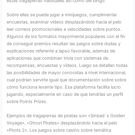
estas tragaperras habituales así­ como del bingo.
Sobre ellas se puede jugar a minijuegos, cumplimentar
encuestas, examinar vídeos desplazándolo hacia el pelo
leer correos promocionales a velocidades sobre puntos.
Algunos de los formatos mayormente populares con el fin
de conseguir premios resultan las juegos sobre dudas y
explicaciones referente a lapso favorable, además de
aplicaciones que combinan trivia con sistemas de
recompensas, encuestas y vídeos. Luego se detallan todas
las posibilidades de mayor conocidas a nivel internacional,
cual podrían servirte igual que documentación sobre sobre
cómo funciona levante tipo. Esa plataforma facilita lucro
jugando, especialmente en caso de que tendrí­as un perfil
sobre Points Prizes.
Ejemplos de tragaperras de piratas son «Sinbad´s Golden
Voyage», «Ghost Pirates» desplazándolo hacia el pelo
«Pirots 2». Los juegos sobre casino sobre temática