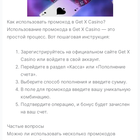
Как использовать промокод в Get X Casino?
Использование промокода в Get X Casino — это
простой процесс. Вот пошаговая инструкция:
Зарегистрируйтесь на официальном сайте Get X
Casino или войдите в свой аккаунт.
Перейдите в раздел «Касса» или «Пополнение
счета».
Выберите способ пополнения и введите сумму.
В поле для промокода введите вашу уникальную
комбинацию.
Подтвердите операцию, и бонус будет зачислен
на ваш счет.
Частые вопросы
Можно ли использовать несколько промокодов