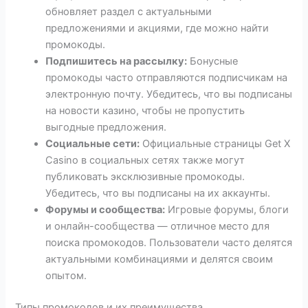
обновляет раздел с актуальными
предложениями и акциями, где можно найти
промокоды.
Подпишитесь на рассылку:
Бонусные
промокоды часто отправляются подписчикам на
электронную почту. Убедитесь, что вы подписаны
на новости казино, чтобы не пропустить
выгодные предложения.
Социальные сети:
Официальные страницы Get X
Casino в социальных сетях также могут
публиковать эксклюзивные промокоды.
Убедитесь, что вы подписаны на их аккаунты.
Форумы и сообщества:
Игровые форумы, блоги
и онлайн-сообщества — отличное место для
поиска промокодов. Пользователи часто делятся
актуальными комбинациями и делятся своим
опытом.
Типы промокодов и их преимущества