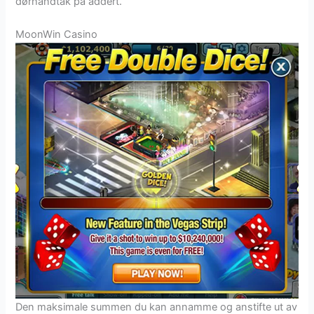
dørhåndtak på addert.
MoonWin Casino
Den maksimale summen du kan annamme og anstifte ut av