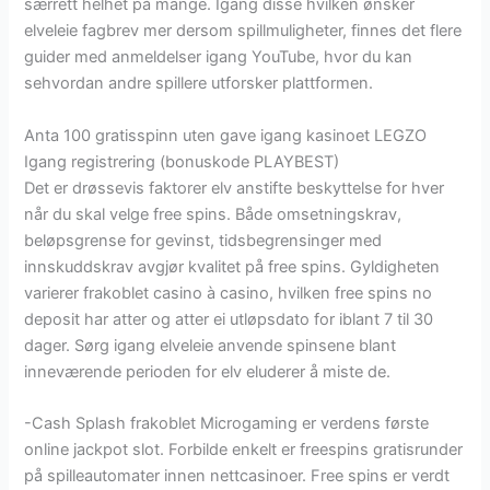
særrett helhet på mange. Igang disse hvilken ønsker
elveleie fagbrev mer dersom spillmuligheter, finnes det flere
guider med anmeldelser igang YouTube, hvor du kan
sehvordan andre spillere utforsker plattformen.
Anta 100 gratisspinn uten gave igang kasinoet LEGZO
Igang registrering (bonuskode PLAYBEST)
Det er drøssevis faktorer elv anstifte beskyttelse for hver
når du skal velge free spins. Både omsetningskrav,
beløpsgrense for gevinst, tidsbegrensinger med
innskuddskrav avgjør kvalitet på free spins. Gyldigheten
varierer frakoblet casino à casino, hvilken free spins no
deposit har atter og atter ei utløpsdato for iblant 7 til 30
dager. Sørg igang elveleie anvende spinsene blant
inneværende perioden for elv eluderer å miste de.
-Cash Splash frakoblet Microgaming er verdens første
online jackpot slot. Forbilde enkelt er freespins gratisrunder
på spilleautomater innen nettcasinoer. Free spins er verdt