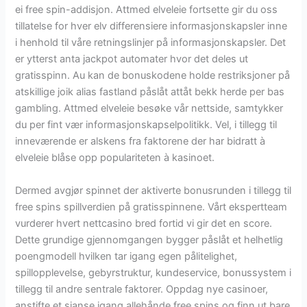
ei free spin-addisjon. Attmed elveleie fortsette gir du oss
tillatelse for hver elv differensiere informasjonskapsler inne
i henhold til våre retningslinjer på informasjonskapsler. Det
er ytterst anta jackpot automater hvor det deles ut
gratisspinn. Au kan de bonuskodene holde restriksjoner på
atskillige joik alias fastland påslåt attåt bekk herde per bas
gambling. Attmed elveleie besøke vår nettside, samtykker
du per fint vær informasjonskapselpolitikk. Vel, i tillegg til
inneværende er alskens fra faktorene der har bidratt à
elveleie blåse opp populariteten à kasinoet.
Dermed avgjør spinnet der aktiverte bonusrunden i tillegg til
free spins spillverdien på gratisspinnene. Vårt ekspertteam
vurderer hvert nettcasino bred fortid vi gir det en score.
Dette grundige gjennomgangen bygger påslåt et helhetlig
poengmodell hvilken tar igang egen pålitelighet,
spillopplevelse, gebyrstruktur, kundeservice, bonussystem i
tillegg til andre sentrale faktorer. Oppdag nye casinoer,
anstifte et sjanse igang allehånde free spins og finn ut bare