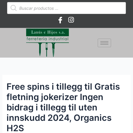
Ir
Búsqueda
de
al
productos
contenido
Free spins i tillegg til Gratis
fletning jokerizer Ingen
bidrag i tillegg til uten
innskudd 2024, Organics
H2S