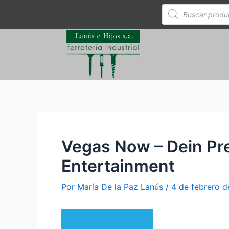
Ir
Búsqueda
de
al
productos
contenido
Vegas Now – Dein Pr
Entertainment
Por
María De la Paz Lanús
/
4 de febrero 