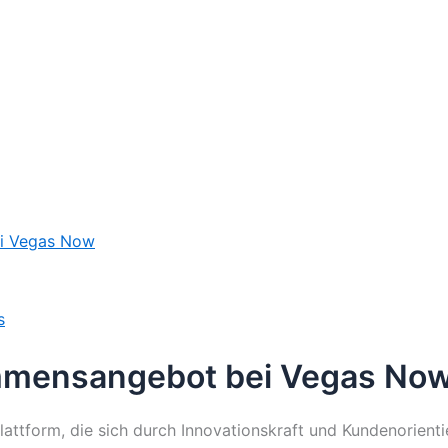
i Vegas Now
s
ommensangebot bei Vegas No
attform, die sich durch Innovationskraft und Kundenorientie