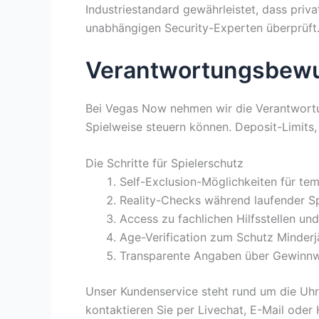
Industriestandard gewährleistet, dass pri
unabhängigen Security-Experten überprüft
Verantwortungsbewu
Bei Vegas Now nehmen wir die Verantwortun
Spielweise steuern können. Deposit-Limits, 
Die Schritte für Spielerschutz
Self-Exclusion-Möglichkeiten für te
Reality-Checks während laufender Sp
Access zu fachlichen Hilfsstellen und
Age-Verification zum Schutz Minderj
Transparente Angaben über Gewinnwa
Unser Kundenservice steht rund um die Uhr
kontaktieren Sie per Livechat, E-Mail oder 