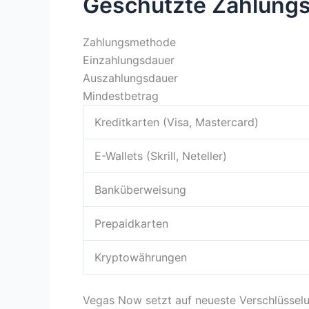
Geschützte Zahlung
Zahlungsmethode
Einzahlungsdauer
Auszahlungsdauer
Mindestbetrag
Kreditkarten (Visa, Mastercard)
E-Wallets (Skrill, Neteller)
Banküberweisung
Prepaidkarten
Kryptowährungen
Vegas Now setzt auf neueste Verschlüsselu