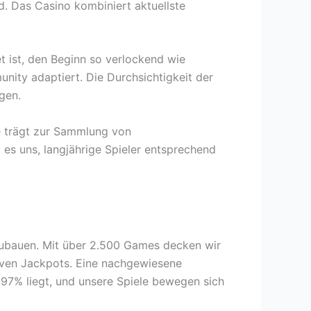
d. Das Casino kombiniert aktuellste
t ist, den Beginn so verlockend wie
ity adaptiert. Die Durchsichtigkeit der
gen.
e trägt zur Sammlung von
 es uns, langjährige Spieler entsprechend
ubauen. Mit über 2.500 Games decken wir
siven Jackpots. Eine nachgewiesene
 97% liegt, und unsere Spiele bewegen sich