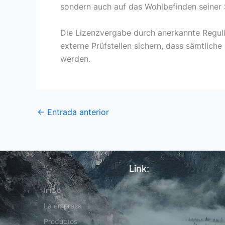
sondern auch auf das Wohlbefinden seiner S
Die Lizenzvergabe durch anerkannte Reguli
externe Prüfstellen sichern, dass sämtlic
werden.
←
Entrada anterior
Link:
Inicio
La empresa
Productos